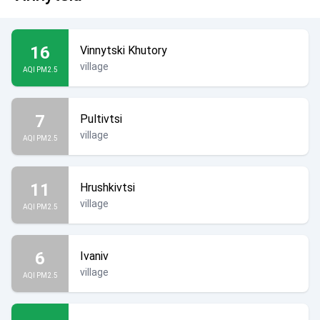
16
Vinnytski Khutory
village
AQI PM2.5
7
Pultivtsi
village
AQI PM2.5
11
Hrushkivtsi
village
AQI PM2.5
6
Ivaniv
village
AQI PM2.5