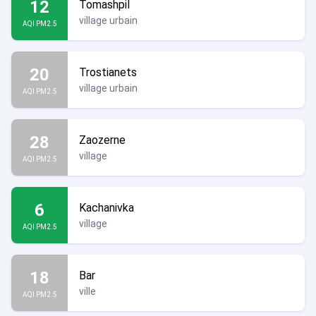
12
Tomashpil
village urbain
AQI PM2.5
20
Trostianets
village urbain
AQI PM2.5
28
Zaozerne
village
AQI PM2.5
6
Kachanivka
village
AQI PM2.5
18
Bar
ville
AQI PM2.5