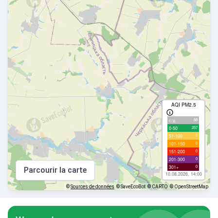
AQI PM2.5
88
с/д
257
0-50
5
51-100
0
101-150
0
151-200
0
201-300
0
301+
Parcourir la carte
10.08.2026, 14:00
©
Sources de données
© SaveEcoBot
© CARTO
© OpenStreetMap