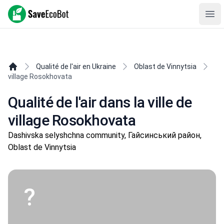
SaveEcoBot
Ope
Qualité de l'air en Ukraine
Oblast de Vinnytsia
village Rosokhovata
Qualité de l'air dans la ville de
village Rosokhovata
Dashivska selyshchna community, Гайсинський район,
Oblast de Vinnytsia
?