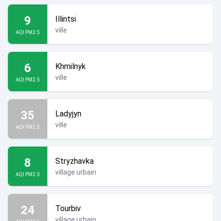
9
Illintsi
ville
AQI PM2.5
6
Khmilnyk
ville
AQI PM2.5
35
Ladyjyn
ville
AQI PM2.5
8
Stryzhavka
village urbain
AQI PM2.5
24
Tourbiv
village urbain