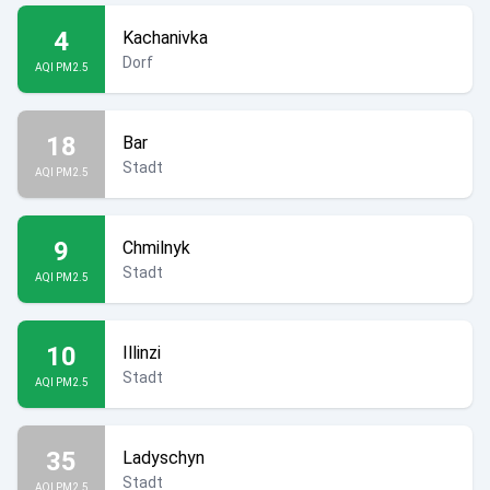
4
Kachanivka
Dorf
AQI PM2.5
18
Bar
Stadt
AQI PM2.5
9
Chmilnyk
Stadt
AQI PM2.5
10
Illinzi
Stadt
AQI PM2.5
35
Ladyschyn
Stadt
AQI PM2.5