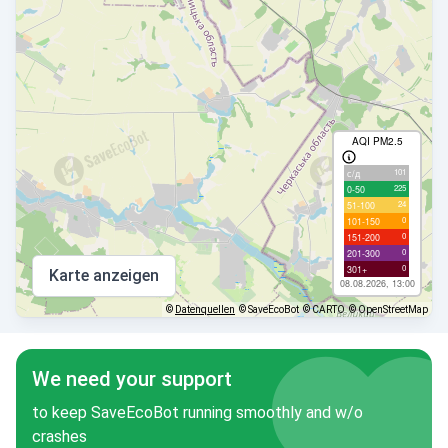
AQI PM2.5
101
с/д
225
0-50
24
51-100
0
101-150
0
151-200
0
201-300
0
301+
Karte anzeigen
08.08.2026, 13:00
©
Datenquellen
© SaveEcoBot
© CARTO
© OpenStreetMap
We need your support
to keep SaveEcoBot running smoothly and w/o
crashes