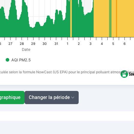
6
27
28
29
30
31
1
2
3
4
5
6
Date
AQI PM2.5
alculée selon la formule NowCast (US EPA) pour le principal polluant atmosphérique
 graphique
Changer la période