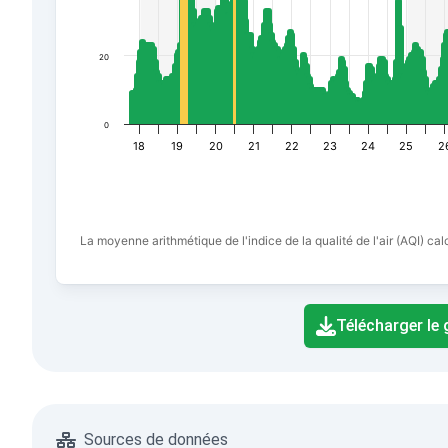
20
0
18
19
20
21
22
23
24
25
2
La moyenne arithmétique de l'indice de la qualité de l'air (AQI) c
End of interactive chart.
Télécharger le
Sources de données