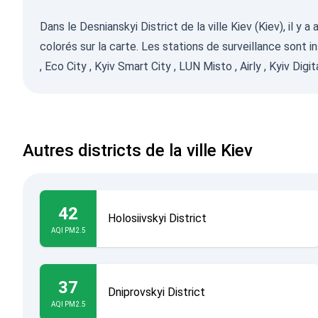
Dans le Desnianskyi District de la ville Kiev (Kiev), il 
colorés sur la carte. Les stations de surveillance sont i
,
Eco City
,
Kyiv Smart City
,
LUN Misto
,
Airly
,
Kyiv Digit
Autres districts de la ville Kiev
42
Holosiivskyi District
AQI PM2.5
37
Dniprovskyi District
AQI PM2.5