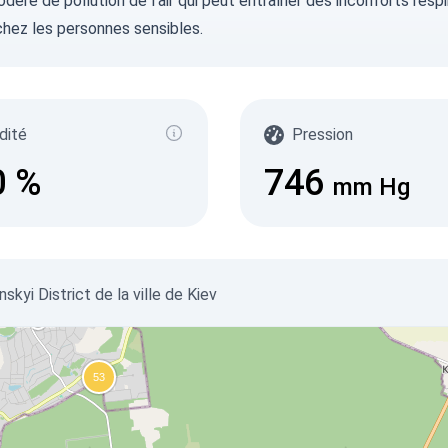
déré de pollution de l'air qui peut entraîner des inconforts respi
chez les personnes sensibles.
dité
Pression
0
%
746
mm Hg
nskyi District de la ville de Kiev