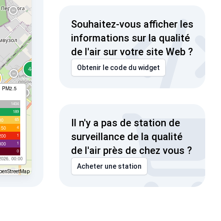
Souhaitez-vous afficher les
informations sur la qualité
de l'air sur votre site Web ?
Obtenir le code du widget
I PM2.5
1404
189
65
00
Il n'y a pas de station de
4
150
surveillance de la qualité
1
200
1
300
de l'air près de chez vous ?
0
2026, 00:00
Acheter une station
penStreetMap