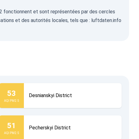
ont 2 fonctionnent et sont représentées par des cercles
ations et des autorités locales, tels que :
luftdaten.info
53
Desnianskyi District
AQI PM2.5
51
Pecherskyi District
AQI PM2.5