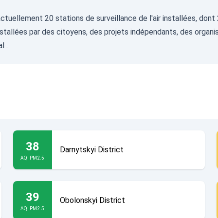
y a actuellement 20 stations de surveillance de l'air installées, d
nstallées par des citoyens, des projets indépendants, des organis
al
.
38
Darnytskyi District
AQI PM2.5
39
Obolonskyi District
AQI PM2.5