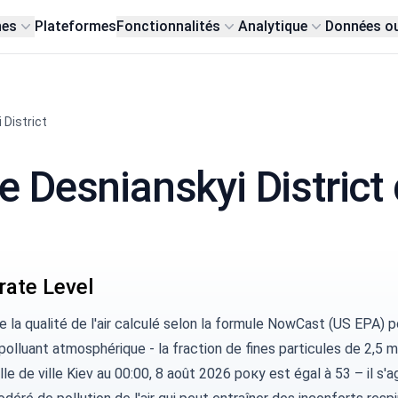
nes
Plateformes
Fonctionnalités
Analytique
Données o
 District
le Desnianskyi District 
ate Level
de la qualité de l'air calculé selon la formule
NowCast (US EPA)
po
 polluant atmosphérique - la fraction de fines particules de 2,5 m
ille de ville Kiev au 00:00, 8 août 2026 року est égal à 53 – il s'a