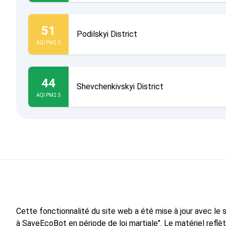
51
Podilskyi District
AQI PM2.5
44
Shevchenkivskyi District
AQI PM2.5
Cette fonctionnalité du site web a été mise à jour avec le
à SaveEcoBot en période de loi martiale". Le matériel reflè