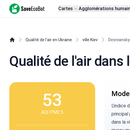
SaveEcoBot
Cartes
Agglomérations humai
Qualité de l'air en Ukraine
ville Kiev
Desnianskyi
Qualité de l'air dans 
53
Moder
L'indice 
AQI PM2.5
principal
dans la v