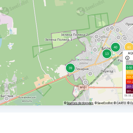
AQ
с/д
0-50
51-1
101-
151-
201-
301+
08.08.
©
Sources de données
© SaveEcoBot
© CARTO
© O