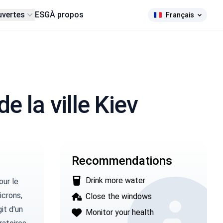
uvertes
ESG
À propos
Français
de la ville Kiev
Recommendations
Drink more water
ur le
icrons,
Close the windows
git d'un
Monitor your health