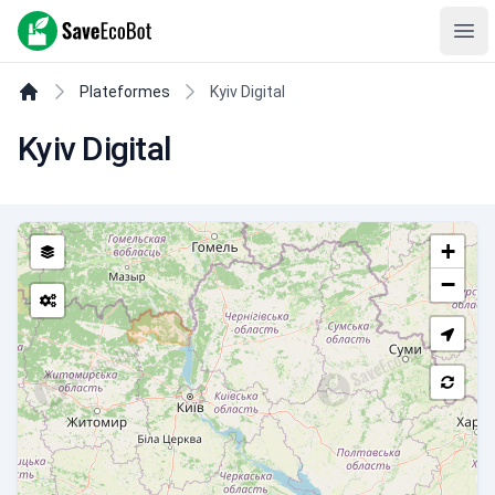
SaveEcoBot
Ope
Plateformes
Kyiv Digital
Kyiv Digital
+
−