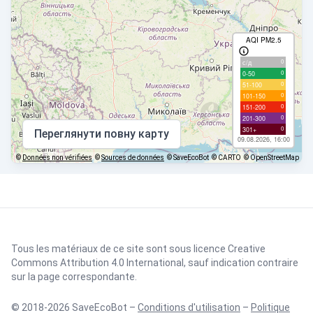
AQI PM2.5
0
с/д
0
0-50
0
51-100
0
101-150
0
151-200
0
201-300
0
301+
Переглянути повну карту
09.08.2026, 16:00
©
Données non vérifiées
©
Sources de données
© SaveEcoBot
© CARTO
© OpenStreetMap
Tous les matériaux de ce site sont sous licence
Creative
Commons Attribution 4.0 International
, sauf indication contraire
sur la page correspondante.
© 2018-2026 SaveEcoBot –
Conditions d'utilisation
–
Politique