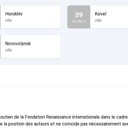
39
Horokhiv
Kovel
ville
ville
AQI PM2.5
Novovolynsk
ville
 soutien de la Fondation Renaissance internationale dans le cadr
te la position des auteurs et ne coïncide pas nécessairement ave