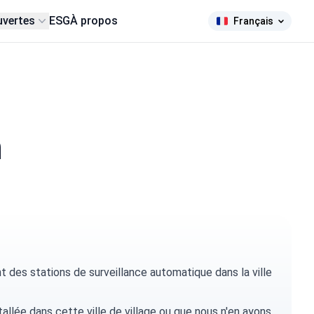
uvertes
ESG
À propos
Français
n
des stations de surveillance automatique dans la ville
tallée dans cette ville de village ou que nous n'en ayons