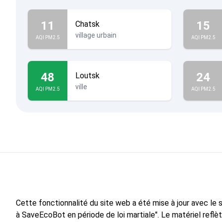
11
15
Chatsk
village urbain
AQI PM2.5
AQI PM2.5
48
24
Loutsk
ville
AQI PM2.5
AQI PM2.5
Cette fonctionnalité du site web a été mise à jour avec le
à SaveEcoBot en période de loi martiale". Le matériel reflè