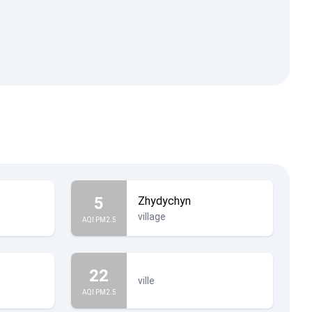
5
Zhydychyn
village
AQI PM2.5
22
ville
AQI PM2.5