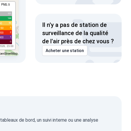
I PM2.5
101
144
96
00
Il n'y a pas de station de
5
150
surveillance de la qualité
2
200
1
300
de l'air près de chez vous ?
0
2026, 23:00
Acheter une station
penStreetMap
ableaux de bord, un suivi interne ou une analyse