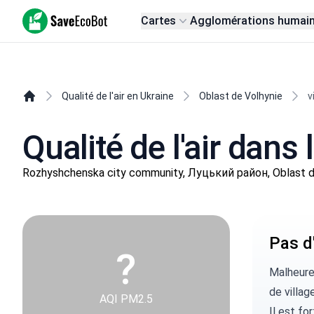
SaveEcoBot
Cartes
Agglomérations humai
Qualité de l'air en Ukraine
Oblast de Volhynie
v
Qualité de l'air dans 
Rozhyshchenska city community, Луцький район, Oblast d
Pas d'
?
Malheure
de village
AQI PM2.5
Il est fo