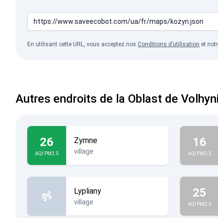
En utilisant cette URL, vous acceptez nos
Conditions d’utilisation
et not
Autres endroits de la Oblast de Volhyn
26
16
Zymne
village
AQI PM2.5
AQI PM2.5
25
Lypliany
village
AQI PM2.5