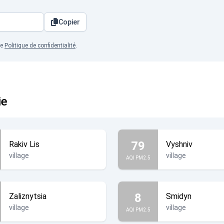
Copier
re
Politique de confidentialité
.
ie
79
Rakiv Lis
Vyshniv
village
village
AQI PM2.5
8
Zaliznytsia
Smidyn
village
village
AQI PM2.5