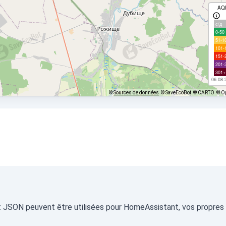
AQ
с/д
0-50
51-1
101-
151-
201-
301+
06.08.
©
Sources de données
© SaveEcoBot
© CARTO
© O
at JSON peuvent être utilisées pour HomeAssistant, vos propres t