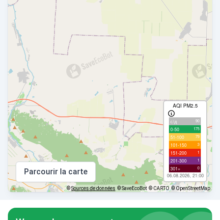
AQI PM2.5
90
с/д
175
0-50
79
51-100
3
101-150
1
151-200
1
201-300
0
301+
Parcourir la carte
06.08.2026, 21:00
©
Sources de données
© SaveEcoBot
© CARTO
© OpenStreetMap