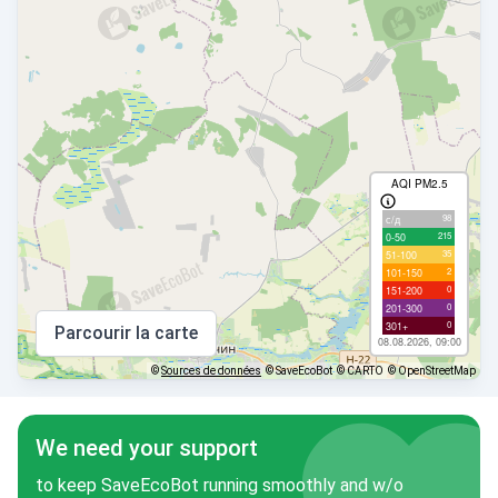
AQI PM2.5
98
с/д
215
0-50
35
51-100
2
101-150
0
151-200
0
201-300
0
301+
Parcourir la carte
08.08.2026, 09:00
©
Sources de données
© SaveEcoBot
© CARTO
© OpenStreetMap
We need your support
to keep SaveEcoBot running smoothly and w/o