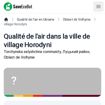
SaveEcoBot
Ope
Qualité de l'air en Ukraine
Oblast de Volhynie
village Horodyni
Qualité de l'air dans la ville de
village Horodyni
Torchynska selyshchna community, Луцький район,
Oblast de Volhynie
?