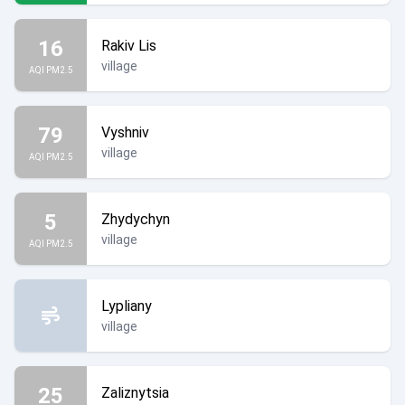
16
Rakiv Lis
village
AQI PM2.5
79
Vyshniv
village
AQI PM2.5
5
Zhydychyn
village
AQI PM2.5
Lypliany
village
25
Zaliznytsia