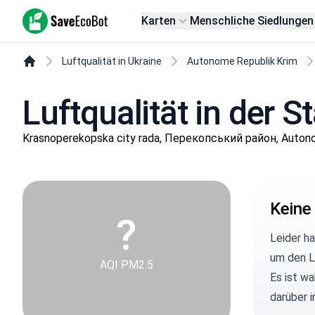
SaveEcoBot
Karten
Menschliche Siedlungen
Luftqualität in Ukraine
Autonome Republik Krim
Luftqualität in der 
Krasnoperekopska city rada, Перекопський район, Auton
Keine
?
Leider h
um den L
AQI PM2.5
Es ist wa
darüber 