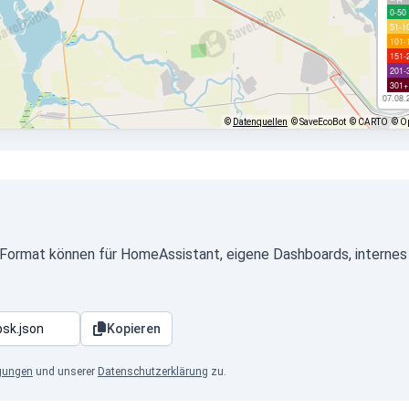
0-50
51-1
101-
151-
201-
301+
07.08.
©
Datenquellen
© SaveEcoBot
© CARTO
© O
Format können für HomeAssistant, eigene Dashboards, internes 
Kopieren
gungen
und unserer
Datenschutzerklärung
zu.