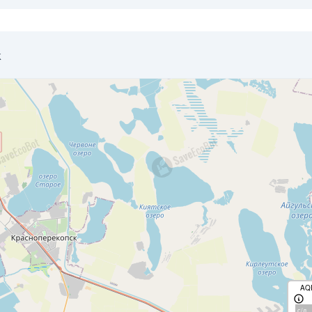
k
AQ
с/д