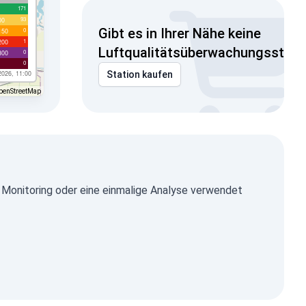
171
93
00
Gibt es in Ihrer Nähe keine
0
150
1
200
Luftqualitätsüberwachungsstati
0
300
0
2026, 11:00
Station kaufen
penStreetMap
Monitoring oder eine einmalige Analyse verwendet