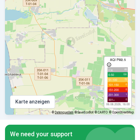
AQI PM2.5
85
с/д
191
0-50
72
51-100
0
101-150
0
151-200
1
201-300
0
301+
Karte anzeigen
06.08.2026, 16:00
©
Datenquellen
© SaveEcoBot
© CARTO
© OpenStreetMap
We need your support