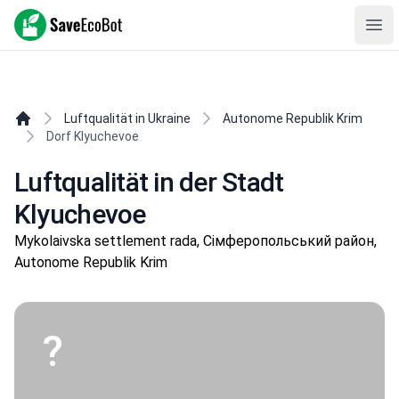
SaveEcoBot
Ope
Luftqualität in Ukraine
Autonome Republik Krim
Dorf Klyuchevoe
Luftqualität in der Stadt
Klyuchevoe
Mykolaivska settlement rada, Сімферопольський район,
Autonome Republik Krim
?