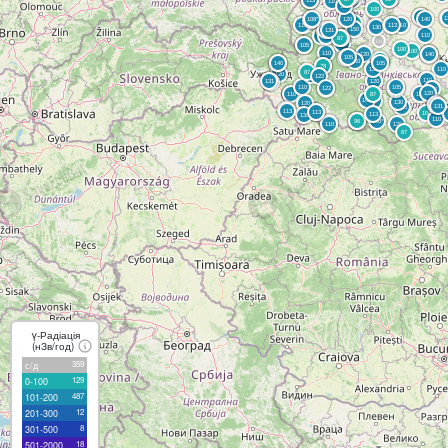
γ-Радіація
(нЗв/год)
359
с/д
129
0-100
487
101-200
12
201-300
8
301-500
18
501-2000