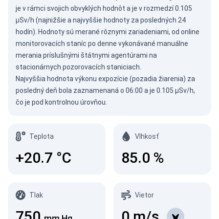
je v rámci svojich obvyklých hodnôt a je v rozmedzí 0.105
µSv/h (najnižšie a najvyššie hodnoty za posledných 24
hodín). Hodnoty sú merané rôznymi zariadeniami, od online
monitorovacích staníc po denne vykonávané manuálne
merania príslušnými štátnymi agentúrami na
stacionárnych pozorovacích staniciach.
Najvyššia hodnota výkonu expozície (pozadia žiarenia) za
posledný deň bola zaznamenaná o 06:00 a je 0.105 µSv/h,
čo je pod kontrolnou úrovňou.
Teplota
Vlhkosť
+20.7
°C
85.0
%
Tlak
Vietor
750
0
m/s
mm Hg