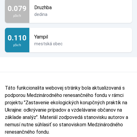
0.079
Druzhba
dedina
µSv/h
0.110
Yampil
mestská obec
µSv/h
Táto funkcionalita webovej stránky bola aktualizovaná s
podporou Medzinárodného renesančného fondu v rámci
projektu "Zastavenie ekologických korupčných praktík na
Ukrajine: odkrývanie prípadov a vzdelávanie občanov na
základe analýz". Materiál zodpovedá stanovisku autorov a
nemusí nutne súhlasiť so stanoviskom Medzinárodného
renesančného fondu.