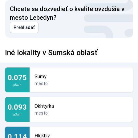
Chcete sa dozvedieť o kvalite ovzdušia v
mesto Lebedyn?
Prehliadať
Iné lokality v Sumská oblasť
0.075
Sumy
mesto
µSv/h
0.093
Okhtyrka
mesto
µSv/h
0.114
Hlukhiv