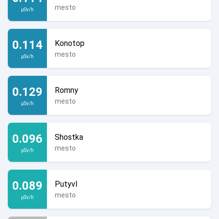
mesto
µSv/h
0.114
Konotop
mesto
µSv/h
0.129
Romny
mesto
µSv/h
0.096
Shostka
mesto
µSv/h
0.089
Putyvl
mesto
µSv/h