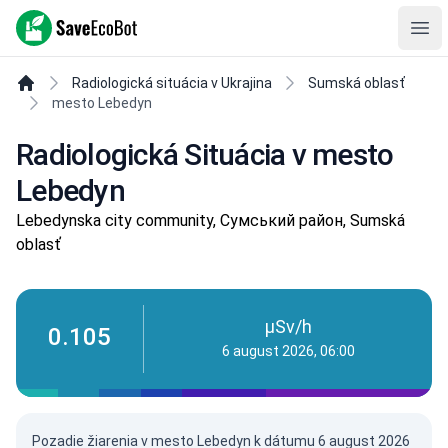
SaveEcoBot
Ope
Radiologická situácia v Ukrajina
Sumská oblasť
mesto Lebedyn
Radiologická Situácia v mesto
Lebedyn
Lebedynska city community, Сумський район, Sumská
oblasť
µSv/h
0.105
6 august 2026, 06:00
Pozadie žiarenia v mesto Lebedyn k dátumu
6 august 2026