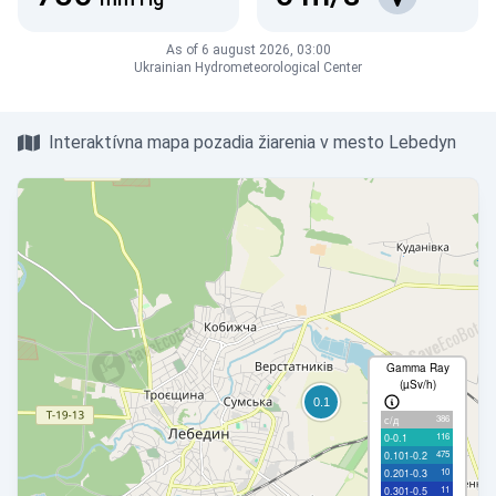
As of 6 august 2026, 03:00
Ukrainian Hydrometeorological Center
Interaktívna mapa pozadia žiarenia v mesto Lebedyn
Gamma Ray
(µSv/h)
386
с/д
116
0-0.1
475
0.101-0.2
10
0.201-0.3
11
0.301-0.5