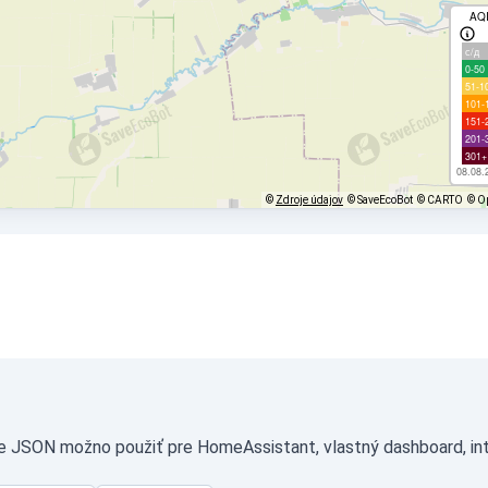
AQ
с/д
0-50
51-1
101-
151-
201-
301+
08.08.
©
Zdroje údajov
© SaveEcoBot
© CARTO
© O
te JSON možno použiť pre HomeAssistant, vlastný dashboard, int