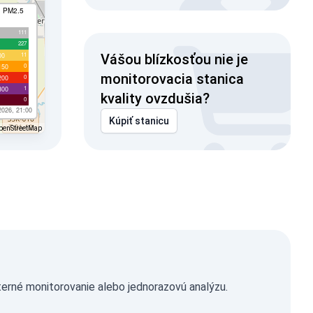
I PM2.5
111
227
11
00
Vášou blízkosťou nie je
0
150
monitorovacia stanica
0
200
1
300
kvality ovzdušia?
0
2026, 21:00
Kúpiť stanicu
penStreetMap
erné monitorovanie alebo jednorazovú analýzu.