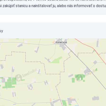
si
zakúpiť stanicu
a nainštalovať ju, alebo nás
informovať
o dostu
sy