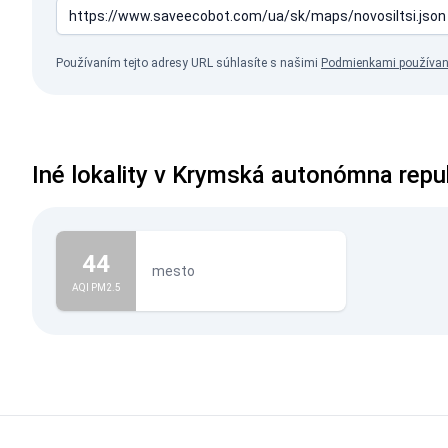
Používaním tejto adresy URL súhlasíte s našimi
Podmienkami používan
Iné lokality v Krymská autonómna repu
44
mesto
AQI PM2.5