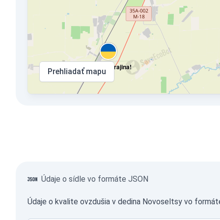
Krym je Ukrajina!
Prehliadať mapu
Údaje o sídle vo formáte JSON
Údaje o kvalite ovzdušia v dedina Novoseltsy vo formá