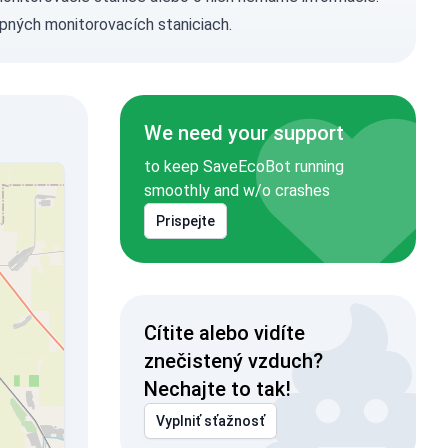
pných monitorovacích staniciach.
We need your support
to keep SaveEcoBot running
smoothly and w/o crashes
Prispejte
Cítite alebo vidíte
znečistený vzduch?
Nechajte to tak!
Vyplniť sťažnosť