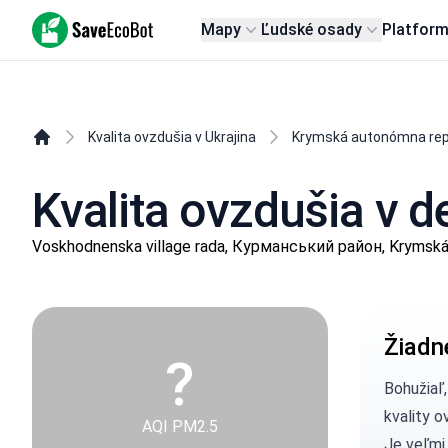
SaveEcoBot
Mapy
Ľudské osady
Platfor
Kvalita ovzdušia v Ukrajina
Krymská autonómna rep
Kvalita ovzdušia v 
Voskhodnenska village rada, Курманський район, Krymská
Žiadn
?
Bohužiaľ
kvality o
AQI PM2.5
Je veľmi