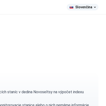
Slovenčina
ích staníc v dedina Novoseltsy na výpočet indexu
monitorovacie stanice alebo o nich nemáme informácie.