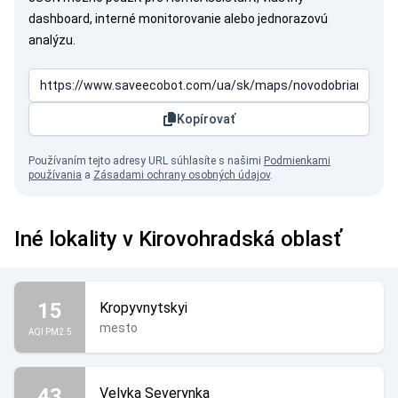
dashboard, interné monitorovanie alebo jednorazovú
analýzu.
Kopírovať
Používaním tejto adresy URL súhlasíte s našimi
Podmienkami
používania
a
Zásadami ochrany osobných údajov
.
Iné lokality v Kirovohradská oblasť
15
Kropyvnytskyi
mesto
AQI PM2.5
43
Velyka Severynka