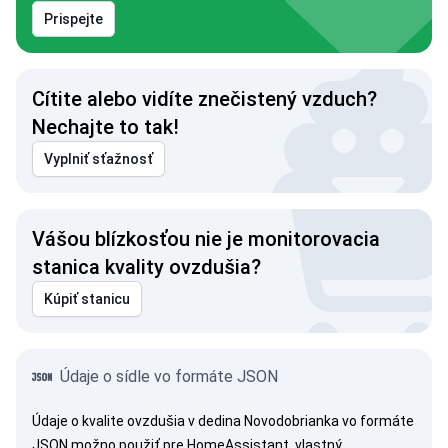
Prispejte
Cítite alebo vidíte znečistený vzduch?
Nechajte to tak!
Vyplniť sťažnosť
Vášou blízkosťou nie je monitorovacia
stanica kvality ovzdušia?
Kúpiť stanicu
Údaje o sídle vo formáte JSON
Údaje o kvalite ovzdušia v dedina Novodobrianka vo formáte
JSON možno použiť pre HomeAssistant, vlastný