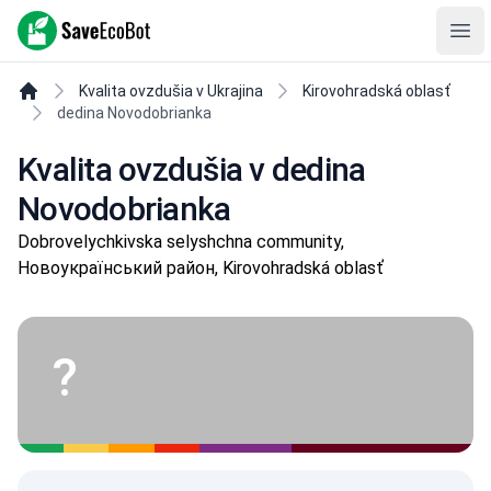
SaveEcoBot
Ope
Kvalita ovzdušia v Ukrajina
Kirovohradská oblasť
dedina Novodobrianka
Kvalita ovzdušia v dedina
Novodobrianka
Dobrovelychkivska selyshchna community,
Новоукраїнський район, Kirovohradská oblasť
?