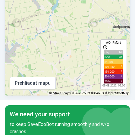
AQI PM2.5
109
с/д
238
0-50
3
51-100
0
101-150
0
151-200
0
201-300
0
301+
Prehliadať mapu
09.08.2026, 09:00
©
Zdroje údajov
© SaveEcoBot
© CARTO
© OpenStreetMap
We need your support
to keep SaveEcoBot running smoothly and w/o
crashes