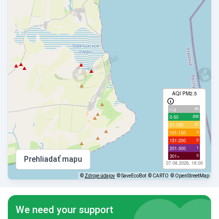
AQI PM2.5
84
с/д
208
0-50
57
51-100
0
101-150
0
151-200
1
201-300
0
301+
Prehliadať mapu
07.08.2026, 16:00
©
Zdroje údajov
© SaveEcoBot
© CARTO
© OpenStreetMap
We need your support