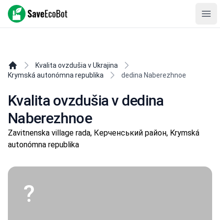
SaveEcoBot
Ope
Kvalita ovzdušia v Ukrajina
Krymská autonómna republika
dedina Naberezhnoe
Kvalita ovzdušia v dedina
Naberezhnoe
Zavitnenska village rada, Керченський район, Krymská
autonómna republika
?