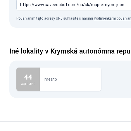
Používaním tejto adresy URL súhlasíte s našimi
Podmienkami používan
Iné lokality v Krymská autonómna repu
44
mesto
AQI PM2.5