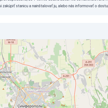
si
zakúpiť stanicu
a nainštalovať ju, alebo nás
informovať
o dostu