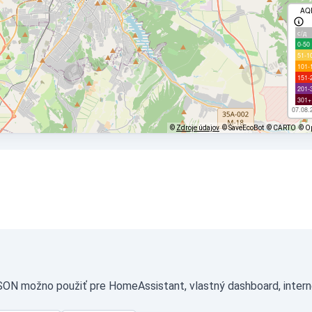
AQ
с/д
0-50
51-1
101-
151-
201-
301+
07.08.
©
Zdroje údajov
© SaveEcoBot
© CARTO
© O
JSON možno použiť pre HomeAssistant, vlastný dashboard, intern