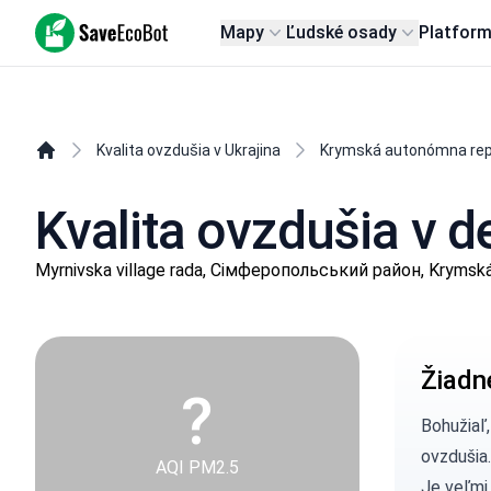
SaveEcoBot
Mapy
Ľudské osady
Platfor
Kvalita ovzdušia v Ukrajina
Krymská autonómna rep
Kvalita ovzdušia v 
Myrnivska village rada, Сімферопольський район, Krymsk
Žiadn
?
Bohužiaľ
ovzdušia.
AQI PM2.5
Je veľmi