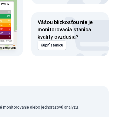
I PM2.5
98
152
94
00
Vášou blízkosťou nie je
3
150
monitorovacia stanica
2
200
0
300
kvality ovzdušia?
0
2026, 07:00
Kúpiť stanicu
penStreetMap
é monitorovanie alebo jednorazovú analýzu.