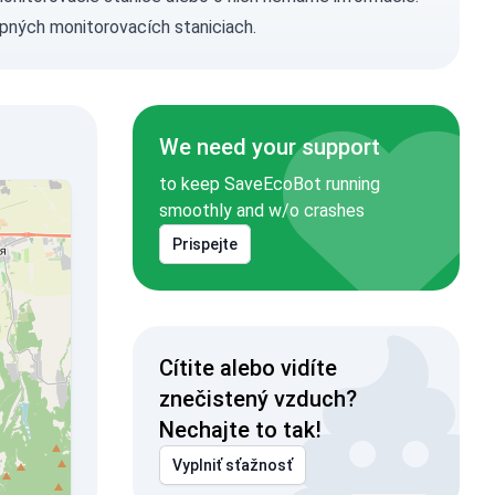
pných monitorovacích staniciach.
We need your support
to keep SaveEcoBot running
smoothly and w/o crashes
Prispejte
Cítite alebo vidíte
znečistený vzduch?
Nechajte to tak!
Vyplniť sťažnosť