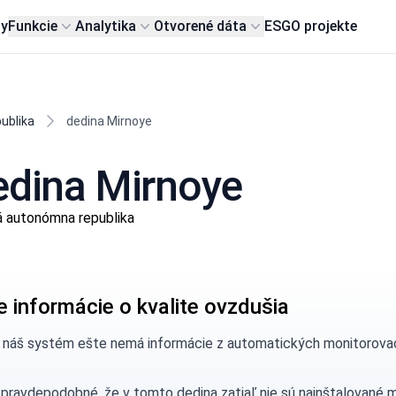
my
Funkcie
Analytika
Otvorené dáta
ESG
O projekte
ublika
dedina Mirnoye
dedina Mirnoye
á autonómna republika
e informácie o kvalite ovzdušia
, náš systém ešte nemá informácie z automatických monitorovací
 pravdepodobné, že v tomto dedina zatiaľ nie sú nainštalované 