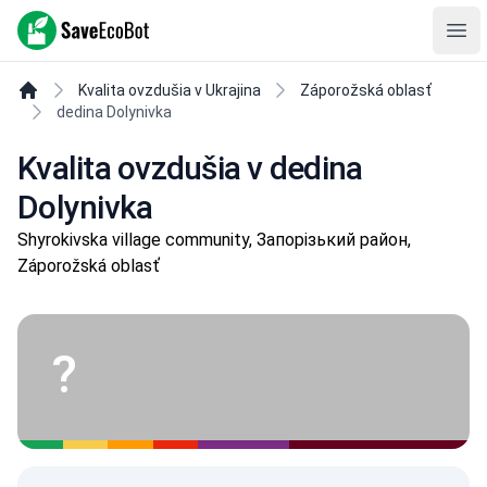
SaveEcoBot
Ope
Kvalita ovzdušia v Ukrajina
Záporožská oblasť
dedina Dolynivka
Kvalita ovzdušia v dedina
Dolynivka
Shyrokivska village community, Запорізький район,
Záporožská oblasť
?