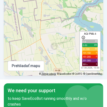
AQI PM2.5
80
с/д
205
0-50
63
51-100
0
101-150
0
151-200
1
201-300
0
301+
Prehliadať mapu
07.08.2026, 15:00
©
Zdroje údajov
© SaveEcoBot
© CARTO
© OpenStreetMap
We need your support
to keep SaveEcoBot running smoothly and w/o
crashes