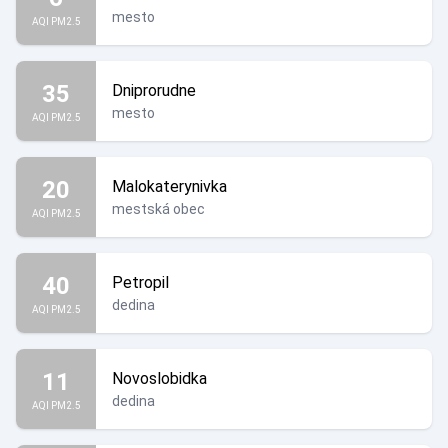
mesto
AQI PM2.5
35
Dniprorudne
mesto
AQI PM2.5
20
Malokaterynivka
mestská obec
AQI PM2.5
40
Petropil
dedina
AQI PM2.5
11
Novoslobidka
dedina
AQI PM2.5