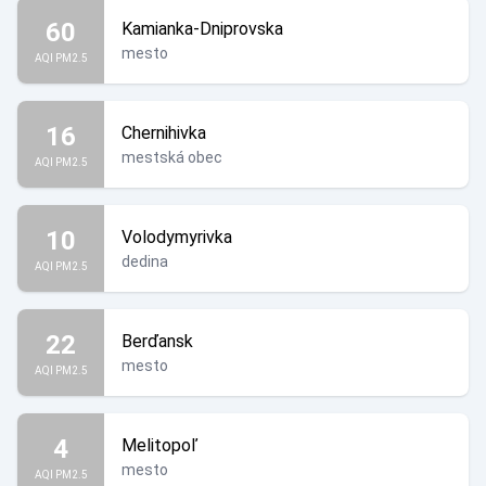
60
Kamianka-Dniprovska
mesto
AQI PM2.5
16
Chernihivka
mestská obec
AQI PM2.5
10
Volodymyrivka
dedina
AQI PM2.5
22
Berďansk
mesto
AQI PM2.5
4
Melitopoľ
mesto
AQI PM2.5