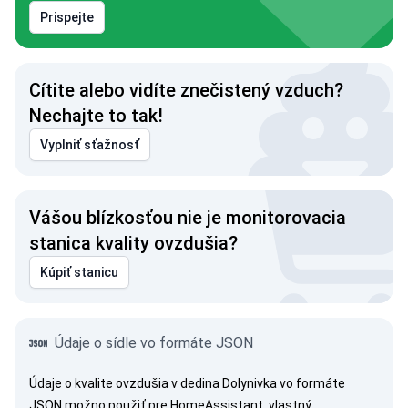
Prispejte
Cítite alebo vidíte znečistený vzduch?
Nechajte to tak!
Vyplniť sťažnosť
Vášou blízkosťou nie je monitorovacia
stanica kvality ovzdušia?
Kúpiť stanicu
Údaje o sídle vo formáte JSON
Údaje o kvalite ovzdušia v dedina Dolynivka vo formáte
JSON možno použiť pre HomeAssistant, vlastný