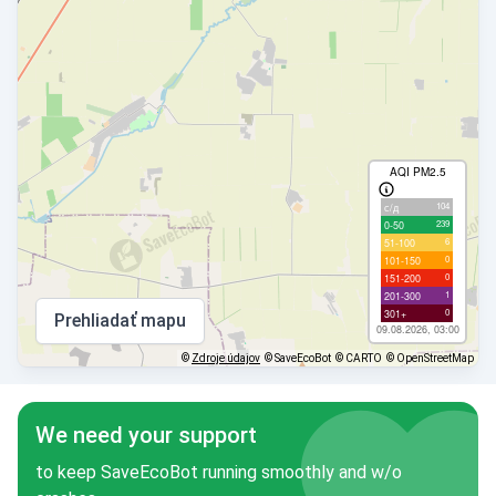
AQI PM2.5
104
с/д
239
0-50
6
51-100
0
101-150
0
151-200
1
201-300
0
301+
Prehliadať mapu
09.08.2026, 03:00
©
Zdroje údajov
© SaveEcoBot
© CARTO
© OpenStreetMap
We need your support
to keep SaveEcoBot running smoothly and w/o