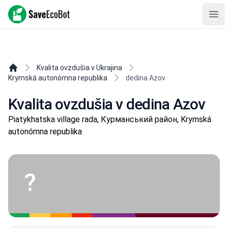
SaveEcoBot
Ope
Kvalita ovzdušia v Ukrajina
Krymská autonómna republika
dedina Azov
Kvalita ovzdušia v dedina Azov
Piatykhatska village rada, Курманський район, Krymská
autonómna republika
?