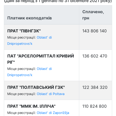
(Дані за період з
1 gennaio
по
31 dicembre 2021
року)
Сплачено,
Платник екоподатків
грн
ПРАТ "ПІВНГЗК"
143 806 140
Місце реєстрації:
Oblast' di
Dnipropetrovs'k
ПАТ "АРСЕЛОРМІТТАЛ КРИВИЙ
136 602 470
РІГ"
Місце реєстрації:
Oblast' di
Dnipropetrovs'k
ПРАТ "ПОЛТАВСЬКИЙ ГЗК"
122 384 320
Місце реєстрації:
Oblast' di Poltava
ПРАТ "ММК ІМ. ІЛЛІЧА"
110 824 800
Місце реєстрації:
Oblast' di Zaporižžja