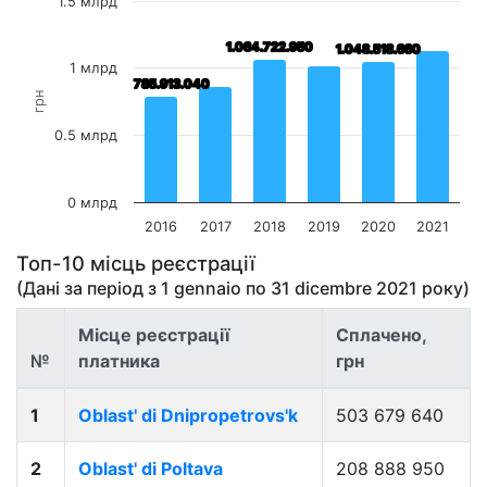
1.5 млрд
1.064.722.950
1.064.722.950
1.048.518.660
1.048.518.660
1 млрд
785.913.040
785.913.040
грн
0.5 млрд
0 млрд
2016
2017
2018
2019
2020
2021
Топ-10 місць реєстрації
(Дані за період з
1 gennaio
по
31 dicembre 2021
року)
Місце реєстрації
Сплачено,
№
платника
грн
1
Oblast' di Dnipropetrovs'k
503 679 640
2
Oblast' di Poltava
208 888 950