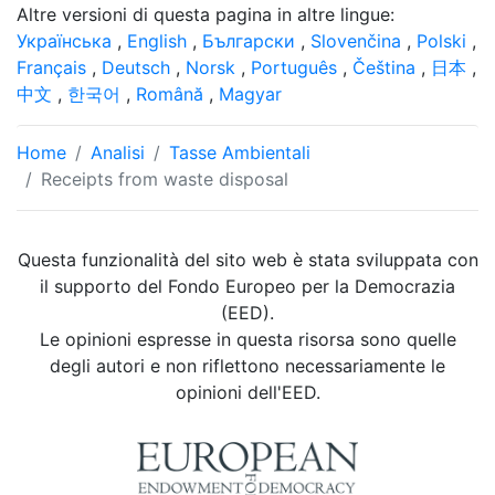
Altre versioni di questa pagina in altre lingue:
Українська
,
English
,
Български
,
Slovenčina
,
Polski
,
Français
,
Deutsch
,
Norsk
,
Português
,
Čeština
,
日本
,
中文
,
한국어
,
Română
,
Magyar
Home
Analisi
Tasse Ambientali
Receipts from waste disposal
Questa funzionalità del sito web è stata sviluppata con
il supporto del Fondo Europeo per la Democrazia
(EED).
Le opinioni espresse in questa risorsa sono quelle
degli autori e non riflettono necessariamente le
opinioni dell'EED.