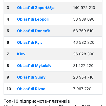
3
Oblast' di Zaporižžja
140 972 210
4
Oblast' di Leopoli
53 939 090
5
Oblast' di Donec'k
53 759 510
6
Oblast' di Kyiv
46 532 820
7
Kiev
36 028 390
8
Oblast' di Mykolaïv
31 227 220
9
Oblast' di Sumy
23 954 710
10
Oblast' di Rivne
7 967 720
Топ-10 підприємств-платників