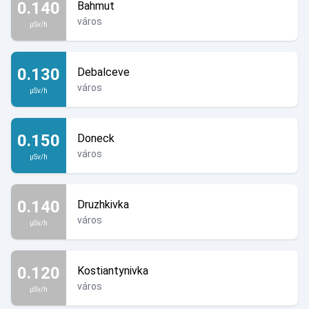
0.140
Bahmut
város
µSv/h
0.130
Debalceve
város
µSv/h
0.150
Doneck
város
µSv/h
0.140
Druzhkivka
város
µSv/h
0.120
Kostiantynivka
város
µSv/h