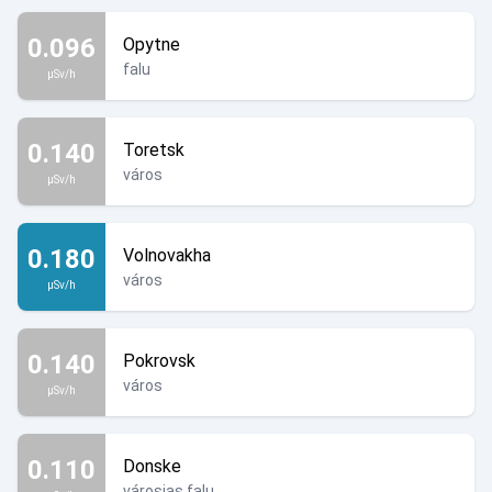
0.096
Opytne
falu
µSv/h
0.140
Toretsk
város
µSv/h
0.180
Volnovakha
város
µSv/h
0.140
Pokrovsk
város
µSv/h
0.110
Donske
városias falu