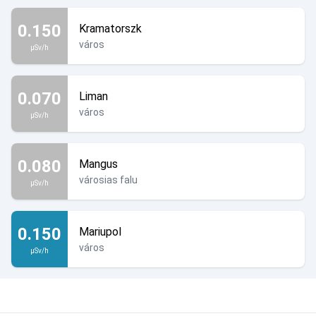
0.150
Kramatorszk
város
µSv/h
0.070
Liman
város
µSv/h
0.080
Mangus
városias falu
µSv/h
0.150
Mariupol
város
µSv/h