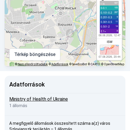
587
с/д
105
0-0.1
287
0.101-0.2
9
0.201-0.3
11
0.301-0.5
14
0.501-2
8
2.1+
08.08.2026, 12:47
ISW
Térkép böngészése
07.08.2026, 20:44
©
Nem ellenőrzött adatok
©
Adatforrások
© SaveEcoBot
© CARTO
© OpenStreetMap
Adatforrások
Ministry of Health of Ukraine
1 állomás
A megfigyelő állomások összesített száma a(z) város
Szlovjanszk területén – 1 állomás.