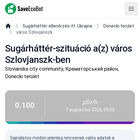
SaveEcoBot
Ope
Sugárháttér-ellenőrzés itt: Ukrajna
Donecki terület
város Szlovjanszk
Sugárháttér-szituáció a(z) város
Szlovjanszk-ben
Slovianska city community, Краматорський район,
Donecki terület
µSv/h
0.100
7 augusztus 2026, 09:00
Sajnálatos módon jelenleg nincsenek valós adatok a