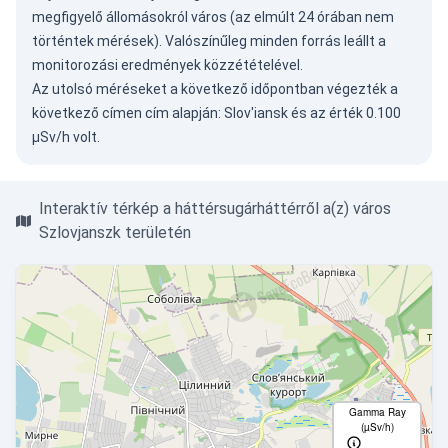
megfigyelő állomásokról város (az elmúlt 24 órában nem
történtek mérések). Valószínűleg minden forrás leállt a
monitorozási eredmények közzétételével.
Az utolsó méréseket a következő időpontban végezték a
következő címen cím alapján: Slov'iansk és az érték 0.100
µSv/h volt.
Interaktív térkép a háttérsugárháttérről a(z) város
Szlovjanszk területén
Gamma Ray
(µSv/h)