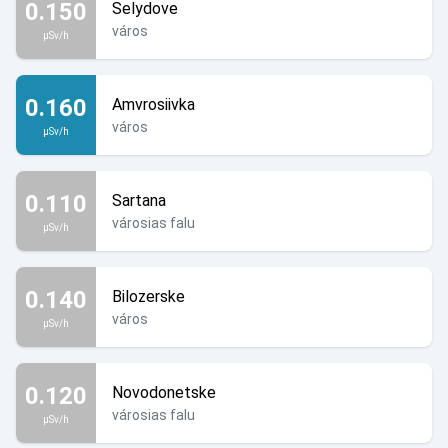
0.150
Selydove
város
µSv/h
0.160
Amvrosiivka
város
µSv/h
0.110
Sartana
városias falu
µSv/h
0.140
Bilozerske
város
µSv/h
0.120
Novodonetske
városias falu
µSv/h