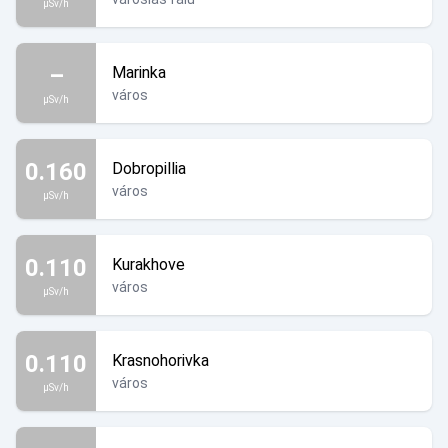
µSv/h
–
Marinka
város
µSv/h
0.160
Dobropillia
város
µSv/h
0.110
Kurakhove
város
µSv/h
0.110
Krasnohorivka
város
µSv/h