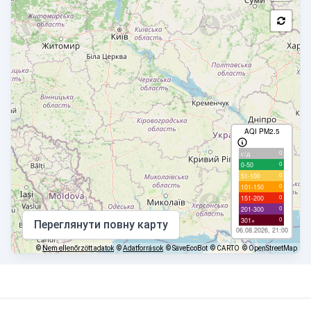
AQI PM2.5
0
с/д
0
0-50
0
51-100
0
101-150
0
151-200
0
201-300
0
301+
Переглянути повну карту
06.08.2026, 21:00
©
Nem ellenőrzött adatok
©
Adatforrások
© SaveEcoBot
© CARTO
© OpenStreetMap