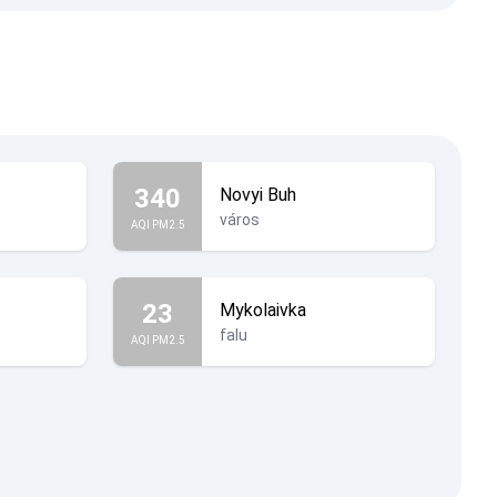
340
Novyi Buh
város
AQI PM2.5
23
Mykolaivka
falu
AQI PM2.5