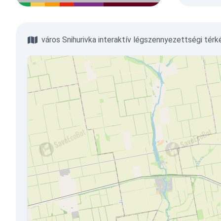
város Snihurivka interaktív légszennyezettségi térk