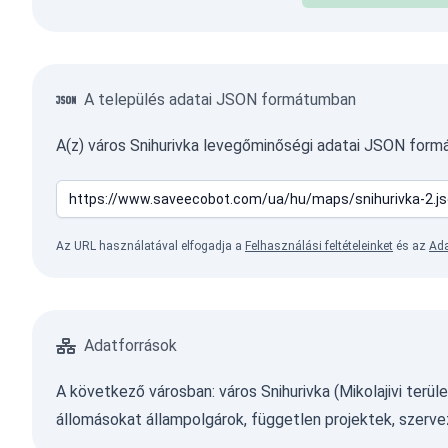
A település adatai JSON formátumban
A(z) város Snihurivka levegőminőségi adatai JSON for
Az URL használatával elfogadja a
Felhasználási feltételeinket
és az
Ada
Adatforrások
A következő városban: város Snihurivka (Mikolajivi terü
állomásokat állampolgárok, független projektek, szervez