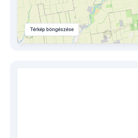
Térkép böngészése