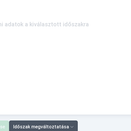
i adatok a kiválasztott időszakra
ése
Időszak megváltoztatása