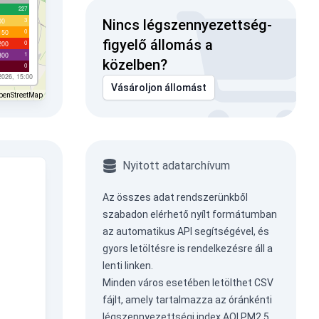
227
3
00
Nincs légszennyezettség-
0
150
figyelő állomás a
0
200
1
300
közelben?
0
2026, 15:00
Vásároljon állomást
penStreetMap
Nyitott adatarchívum
Az összes adat rendszerünkből
szabadon elérhető nyílt formátumban
az
automatikus API
segítségével, és
gyors letöltésre is rendelkezésre áll a
lenti linken.
Minden város esetében letölthet CSV
fájlt, amely tartalmazza az óránkénti
légszennyezettségi index AQI PM2.5