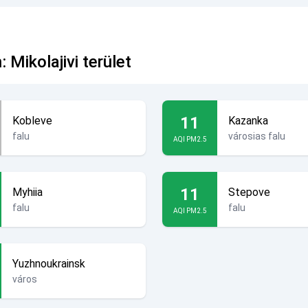
Mikolajivi terület
11
Kobleve
Kazanka
falu
városias falu
AQI PM2.5
11
Myhiia
Stepove
falu
falu
AQI PM2.5
Yuzhnoukrainsk
város