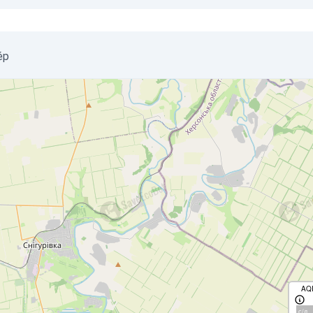
ép
AQ
с/д