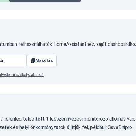
mátumban felhasználhatók HomeAssistanthez, saját dashboardho
Másolás
tvédelmi szabályzatunkat
.
let) jelenleg telepített 1 légszennyezési monitorozó állomás van
etek és helyi önkormányzatok állítják fel, például:
SaveDnipro
.