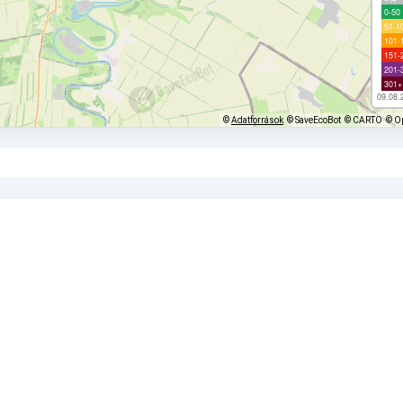
0-50
51-1
101-
151-
201-
301+
09.08.
©
Adatforrások
© SaveEcoBot
© CARTO
© O