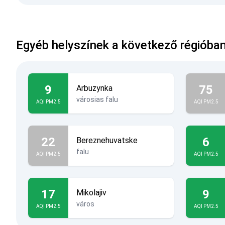
Egyéb helyszínek a következő régióban: 
9
75
Arbuzynka
városias falu
AQI PM2.5
AQI PM2.5
22
6
Bereznehuvatske
falu
AQI PM2.5
AQI PM2.5
17
9
Mikolajiv
város
AQI PM2.5
AQI PM2.5