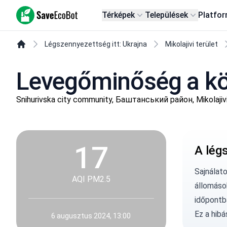
SaveEcoBot
Térképek
Települések
Platfo
Légszennyezettség itt: Ukrajna
Mikolajivi terület
Levegőminőség a kö
Snihurivska city community, Баштанський район, Mikolajivi
17
A lég
Sajnálat
AQI PM2.5
állomáso
időpontb
Ez a hib
6 augusztus 2024, 13:00