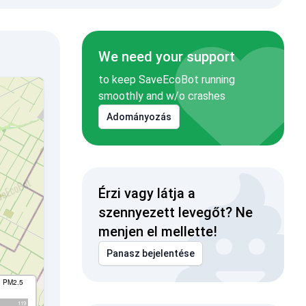
We need your support
to keep SaveEcoBot running
smoothly and w/o crashes
Adományozás
Érzi vagy látja a
szennyezett levegőt? Ne
menjen el mellette!
Panasz bejelentése
I PM2.5
119