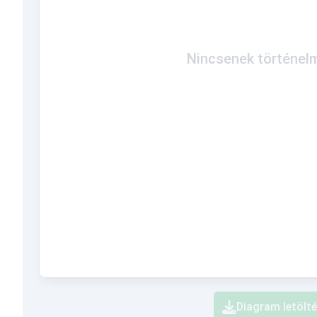
Nincsenek történelm
Diagram letölt