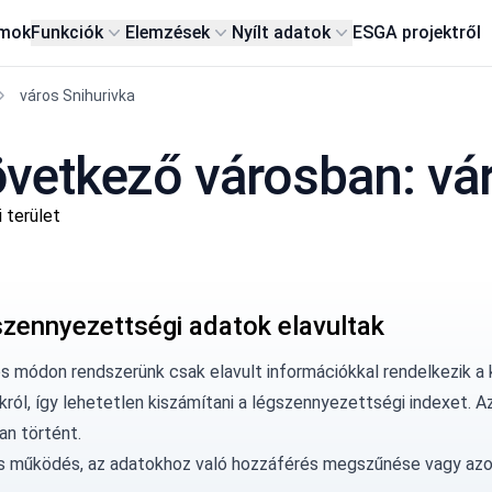
rmok
Funkciók
Elemzések
Nyílt adatok
ESG
A projektről
város Snihurivka
vetkező városban: vár
 terület
szennyezettségi adatok elavultak
os módon rendszerünk csak elavult információkkal rendelkezik a 
król, így lehetetlen kiszámítani a légszennyezettségi indexet. 
an történt.
ás működés, az adatokhoz való hozzáférés megszűnése vagy az