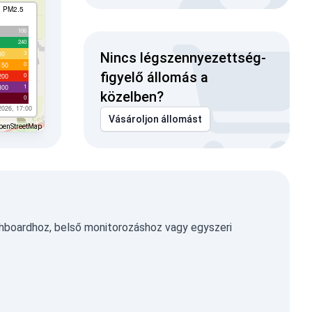
I PM2.5
106
240
3
00
Nincs légszennyezettség-
0
150
figyelő állomás a
0
200
1
300
közelben?
0
2026, 17:00
Vásároljon állomást
penStreetMap
hboardhoz, belső monitorozáshoz vagy egyszeri