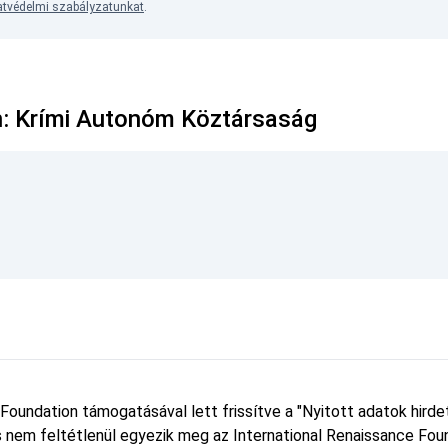
tvédelmi szabályzatunkat
.
n: Krími Autonóm Köztársaság
 Foundation támogatásával lett frissítve a "Nyitott adatok hird
 és nem feltétlenül egyezik meg az International Renaissance Foun