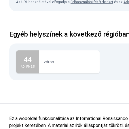
Az URL használatával elfogadja a
Felhasználási feltételeinket
és az
Ada
Egyéb helyszínek a következő régióba
44
város
AQI PM2.5
Ez a weboldal funkcionalitása az International Renaissance
projekt keretében. A material az írók álláspontját tükrözi,