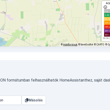
AQ
с/д
0-50
51-1
101-
151-
201-
301+
09.08.
©
Adatforrások
© SaveEcoBot
© CARTO
© O
JSON formátumban felhasználhatók HomeAssistanthez, saját das
Másolás