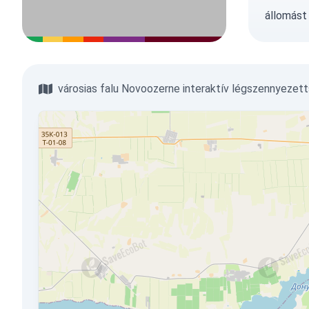
állomást
városias falu Novoozerne interaktív légszennyezett