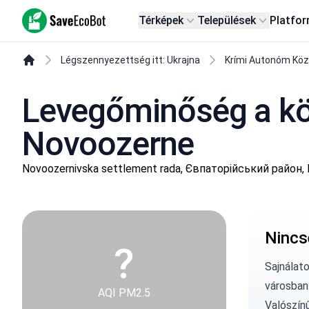
SaveEcoBot
Térképek
Települések
Platfo
Légszennyezettség itt: Ukrajna
Krími Autonóm Kö
Levegőminőség a köv
Novoozerne
Novoozernivska settlement rada, Євпаторійський район, 
Nincs
?
Sajnálat
városban
AQI PM2.5
Valószín