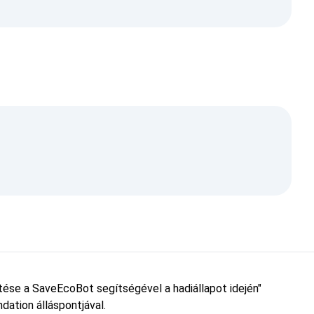
etése a SaveEcoBot segítségével a hadiállapot idején"
dation álláspontjával.