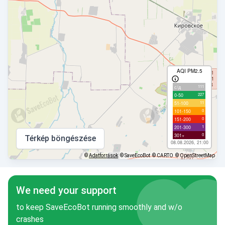
AQI PM2.5
111
с/д
227
0-50
11
51-100
0
101-150
0
151-200
1
201-300
0
301+
Térkép böngészése
08.08.2026, 21:00
©
Adatforrások
© SaveEcoBot
© CARTO
© OpenStreetMap
We need your support
to keep SaveEcoBot running smoothly and w/o
crashes