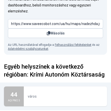
dashboardhoz, belső monitorozáshoz vagy egyszeri
elemzéshez.
Másolás
Az URL használatával elfogadja a
Felhasználási feltételeinket
és az
Adatvédelmi szabályzatunkat
.
Egyéb helyszínek a következő
régióban: Krími Autonóm Köztársaság
44
város
AQI PM2.5