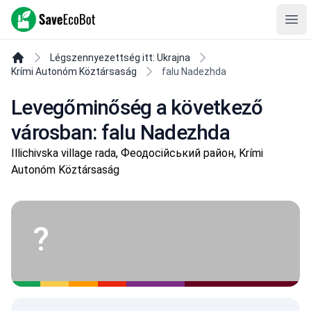
SaveEcoBot
Ope
Légszennyezettség itt: Ukrajna
Krími Autonóm Köztársaság
falu Nadezhda
Levegőminőség a következő
városban: falu Nadezhda
Illichivska village rada, Феодосійський район, Krími
Autonóm Köztársaság
?