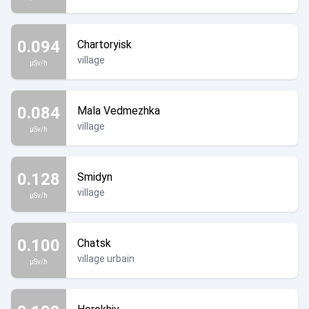
0.094
Chartoryisk
village
µSv/h
0.084
Mala Vedmezhka
village
µSv/h
0.128
Smidyn
village
µSv/h
0.100
Chatsk
village urbain
µSv/h