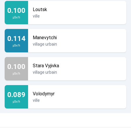
0.100
Loutsk
ville
µSv/h
0.114
Manevytchi
village urbain
µSv/h
0.100
Stara Vyjivka
village urbain
µSv/h
0.089
Volodymyr
ville
µSv/h