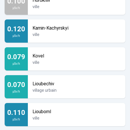
0.100
Horokhiv
ville
µSv/h
0.120
Kamin-Kachyrskyï
ville
µSv/h
0.079
Kovel
ville
µSv/h
0.070
Lioubechiv
village urbain
µSv/h
0.110
Liouboml
ville
µSv/h