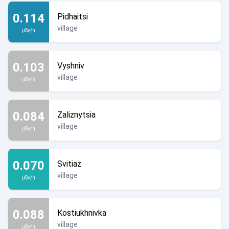
0.114
Pidhaitsi
village
µSv/h
0.103
Vyshniv
village
µSv/h
0.084
Zaliznytsia
village
µSv/h
0.070
Svitiaz
village
µSv/h
0.088
Kostiukhnivka
village
µSv/h