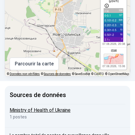
(µSv/h)
338
с/д
127
0-0.1
509
0.101-0.2
14
0.201-0.3
10
0.301-0.5
16
0.501-2
7
2.1+
07.08.2026, 20:38
ISW
Parcourir la carte
07.08.2026, 15:06
©
Données non vérifiées
©
Sources de données
© SaveEcoBot
© CARTO
© OpenStreetMap
Sources de données
Ministry of Health of Ukraine
1 postes