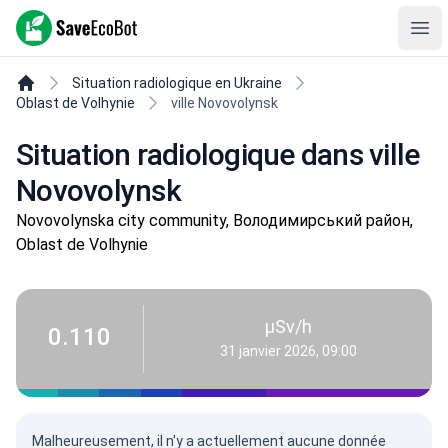
SaveEcoBot
Ope
Situation radiologique en Ukraine
Oblast de Volhynie
ville Novovolynsk
Situation radiologique dans ville
Novovolynsk
Novovolynska city community, Володимирський район,
Oblast de Volhynie
µSv/h
0.110
31 janvier 2026, 09:00
Malheureusement, il n'y a actuellement aucune donnée