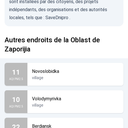
sont installées par des citoyens, des projets
indépendants, des organisations et des autorités
locales, tels que :
SaveDnipro
.
Autres endroits de la Oblast de
Zaporijia
11
Novoslobidka
village
AQI PM2.5
10
Volodymyrivka
village
AQI PM2.5
22
Berdiansk