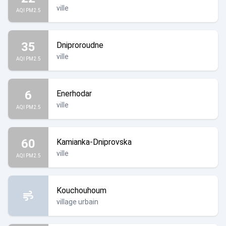
ville
AQI PM2.5
35
Dniproroudne
ville
AQI PM2.5
6
Enerhodar
ville
AQI PM2.5
60
Kamianka-Dniprovska
ville
AQI PM2.5
Kouchouhoum
village urbain