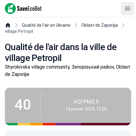
SaveEcoBot
Ope
Qualité de l'air en Ukraine
Oblast de Zaporijia
village Petropil
Qualité de l'air dans la ville de
village Petropil
Shyrokivska village community, Запорізький район, Oblast
de Zaporijia
40
AQI PM2.5
14 janvier 2024, 13:00