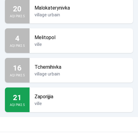
20
Malokaterynivka
village urbain
AQI PM2.5
4
Melitopol
ville
AQI PM2.5
16
Tchernihivka
village urbain
AQI PM2.5
21
Zaporijjia
ville
AQI PM2.5