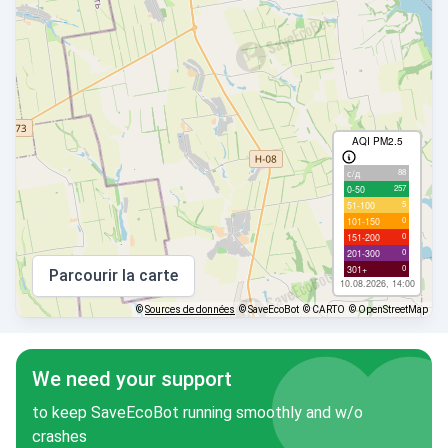
AQI PM2.5
88
с/д
257
0-50
5
51-100
0
101-150
0
151-200
0
201-300
0
301+
Parcourir la carte
10.08.2026, 14:00
©
Sources de données
© SaveEcoBot
© CARTO
© OpenStreetMap
We need your support
to keep SaveEcoBot running smoothly and w/o
crashes