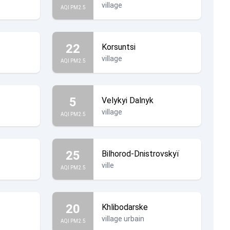
village
AQI PM2.5
22
Korsuntsi
village
AQI PM2.5
5
Velykyi Dalnyk
village
AQI PM2.5
25
Bilhorod-Dnistrovskyï
ville
AQI PM2.5
20
Khlibodarske
village urbain
AQI PM2.5