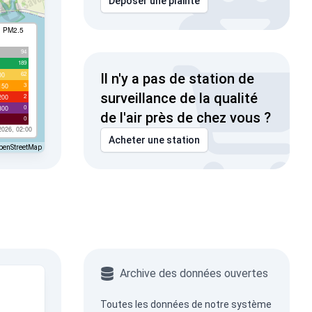
Déposer une plainte
I PM2.5
94
189
62
00
Il n'y a pas de station de
3
150
surveillance de la qualité
2
200
0
300
de l'air près de chez vous ?
0
2026, 02:00
Acheter une station
penStreetMap
Archive des données ouvertes
Toutes les données de notre système