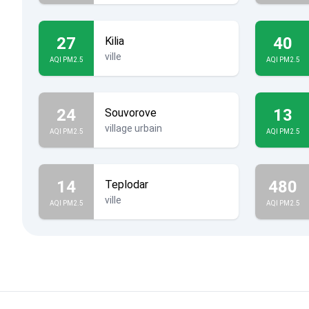
27
40
Kilia
ville
AQI PM2.5
AQI PM2.5
24
13
Souvorove
village urbain
AQI PM2.5
AQI PM2.5
14
480
Teplodar
ville
AQI PM2.5
AQI PM2.5