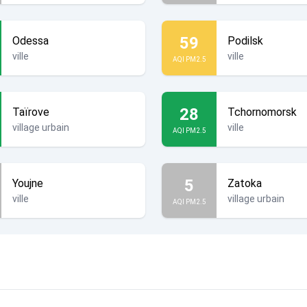
59
Odessa
Podilsk
ville
ville
AQI PM2.5
28
Taïrove
Tchornomorsk
village urbain
ville
AQI PM2.5
5
Youjne
Zatoka
ville
village urbain
AQI PM2.5