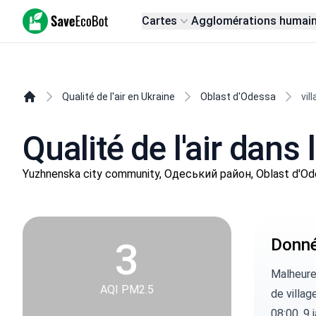
SaveEcoBot
Cartes
Agglomérations humai
Qualité de l'air en Ukraine
Oblast d'Odessa
vil
Qualité de l'air dans l
Yuzhnenska city community, Одеський район, Oblast d'O
3
Donnée
Malheure
AQI PM2.5
de villag
08:00, 9 