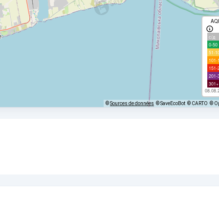
AQ
с/д
0-50
51-1
101-
151-
201-
301+
08.08.
©
Sources de données
© SaveEcoBot
© CARTO
© O