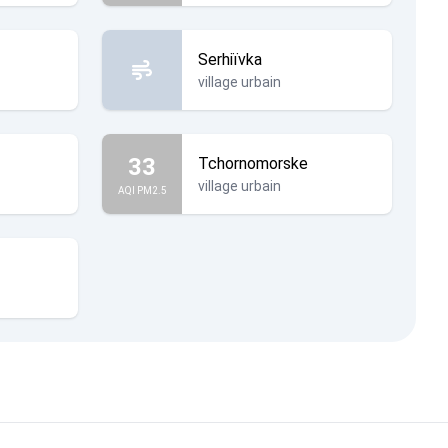
Serhiïvka
village urbain
33
Tchornomorske
village urbain
AQI PM2.5