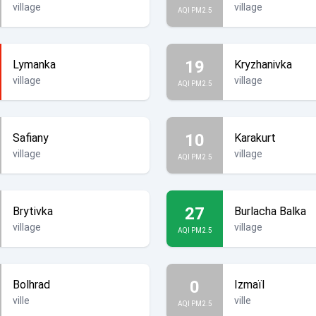
village
village
AQI PM2.5
19
Lymanka
Kryzhanivka
village
village
AQI PM2.5
10
Safiany
Karakurt
village
village
AQI PM2.5
27
Brytivka
Burlacha Balka
village
village
AQI PM2.5
0
Bolhrad
Izmaïl
ville
ville
AQI PM2.5