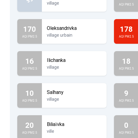
village
AQI PM2.5
170
178
Oleksandrivka
village urbain
AQI PM2.5
AQI PM2.5
16
18
Ilichanka
village
AQI PM2.5
AQI PM2.5
10
9
Salhany
village
AQI PM2.5
AQI PM2.5
20
0
Biliaïvka
ville
AQI PM2.5
AQI PM2.5