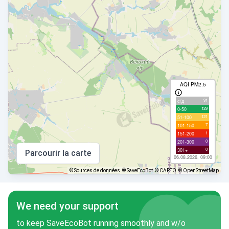
AQI PM2.5
91
с/д
129
0-50
121
51-100
7
101-150
1
151-200
0
201-300
0
301+
Parcourir la carte
06.08.2026, 09:00
©
Sources de données
© SaveEcoBot
© CARTO
© OpenStreetMap
We need your support
to keep SaveEcoBot running smoothly and w/o