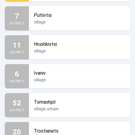
7
Pultivtsi
village
AQI PM2.5
11
Hrushkivtsi
village
AQI PM2.5
6
Ivaniv
village
AQI PM2.5
52
Tomashpil
village urbain
AQI PM2.5
20
Trostianets