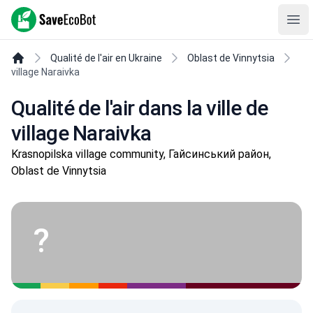
SaveEcoBot
Ope
Qualité de l'air en Ukraine
Oblast de Vinnytsia
village Naraivka
Qualité de l'air dans la ville de
village Naraivka
Krasnopilska village community, Гайсинський район,
Oblast de Vinnytsia
?