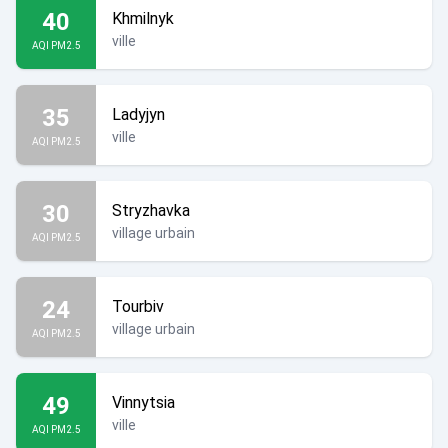
40
Khmilnyk
ville
AQI PM2.5
35
Ladyjyn
ville
AQI PM2.5
30
Stryzhavka
village urbain
AQI PM2.5
24
Tourbiv
village urbain
AQI PM2.5
49
Vinnytsia
ville
AQI PM2.5