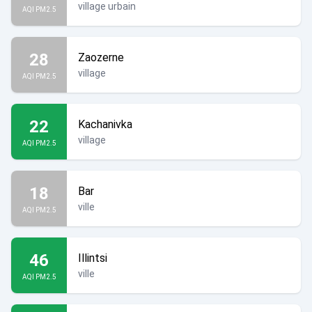
village urbain
AQI PM2.5
28
Zaozerne
village
AQI PM2.5
22
Kachanivka
village
AQI PM2.5
18
Bar
ville
AQI PM2.5
46
Illintsi
ville
AQI PM2.5