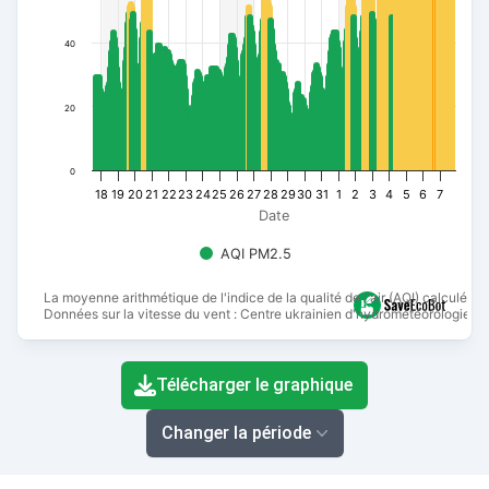
40
20
0
18
19
20
21
22
23
24
25
26
27
28
29
30
31
1
2
3
4
5
6
7
Date
AQI PM2.5
La moyenne arithmétique de l'indice de la qualité de l'air (AQI) calculée
Données sur la vitesse du vent : Centre ukrainien d'hydrométéorologie.
End of interactive chart.
Télécharger le graphique
Changer la période