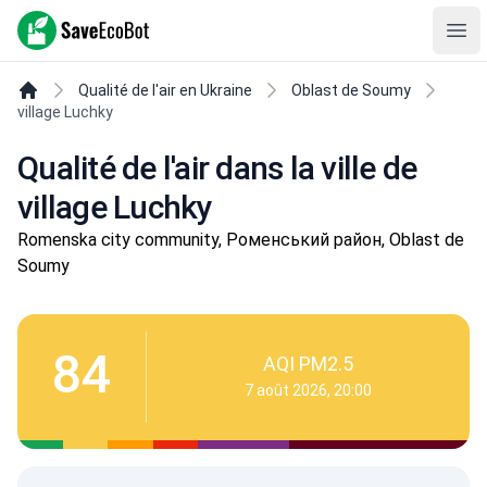
SaveEcoBot
Ope
Qualité de l'air en Ukraine
Oblast de Soumy
village Luchky
Qualité de l'air dans la ville de
village Luchky
Romenska city community, Роменський район, Oblast de
Soumy
84
AQI PM2.5
7 août 2026, 20:00