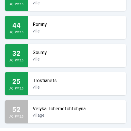
ville
AQI PM2.5
44
Romny
ville
AQI PM2.5
32
Soumy
ville
AQI PM2.5
25
Trostianets
ville
AQI PM2.5
52
Velyka Tchernetchtchyna
village
AQI PM2.5