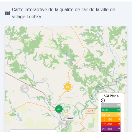
Carte interactive de la qualité de l'air de la ville de
village Luchky
AQI PM2.5
92
с/д
193
0-50
65
51-100
0
101-150
0
151-200
0
201-300