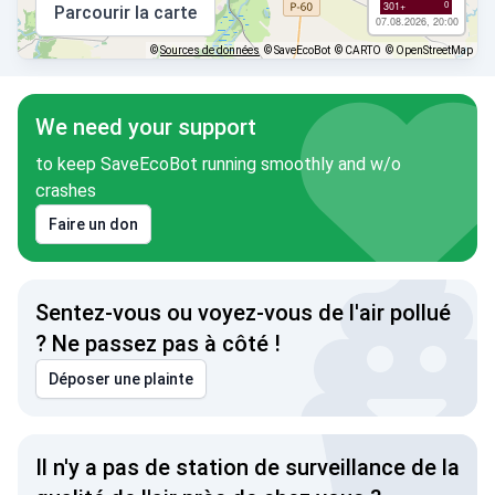
0
301+
Parcourir la carte
07.08.2026, 20:00
©
Sources de données
© SaveEcoBot
© CARTO
© OpenStreetMap
We need your support
to keep SaveEcoBot running smoothly and w/o
crashes
Faire un don
Sentez-vous ou voyez-vous de l'air pollué
? Ne passez pas à côté !
Déposer une plainte
Il n'y a pas de station de surveillance de la