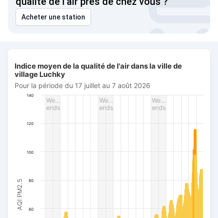
qualité de l'air près de chez vous ?
Acheter une station
Indice moyen de la qualité de l'air dans la ville de village Luc
Indice moyen de la qualité de l'air dans la ville de
Bar chart with 506 bars.
village Luchky
Pour la période du 17 juillet au 7 août 2026
Pour la période du 17 juillet au 7 août 2026
The chart has 1 X axis displaying Date. Data ranges from 20
140
We…
We…
We…
The chart has 1 Y axis displaying AQI PM2.5. Data ranges fro
ends
ends
ends
120
100
80
AQI PM2.5
60