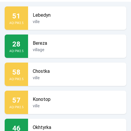
51
Lebedyn
ville
AQI PM2.5
28
Bereza
village
AQI PM2.5
58
Chostka
ville
AQI PM2.5
57
Konotop
ville
AQI PM2.5
46
Okhtyrka