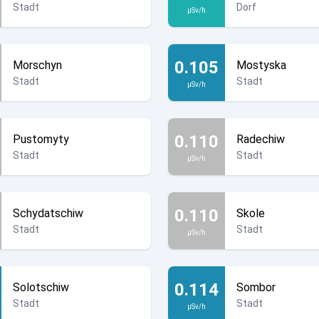
Stadt
Dorf
µSv/h
0.105
Morschyn
Mostyska
Stadt
Stadt
µSv/h
0.110
Pustomyty
Radechiw
Stadt
Stadt
µSv/h
0.110
Schydatschiw
Skole
Stadt
Stadt
µSv/h
0.114
Solotschiw
Sombor
Stadt
Stadt
µSv/h