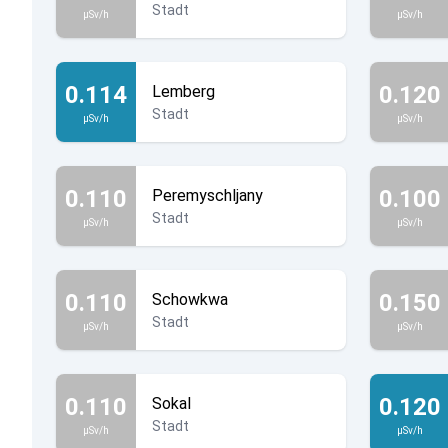
Stadt
µSv/h
µSv/h
0.114
0.120
Lemberg
Stadt
µSv/h
µSv/h
0.110
0.100
Peremyschljany
Stadt
µSv/h
µSv/h
0.110
0.150
Schowkwa
Stadt
µSv/h
µSv/h
0.110
0.120
Sokal
Stadt
µSv/h
µSv/h