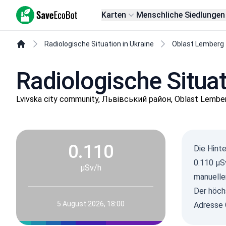
SaveEcoBot
Karten
Menschliche Siedlungen
Radiologische Situation in Ukraine
Oblast Lemberg
Radiologische Situa
Lvivska city community, Львівський район, Oblast Lembe
0.110
Die Hint
0.110 µS
µSv/h
manuelle
Der höch
5 August 2026, 18:00
Adresse 