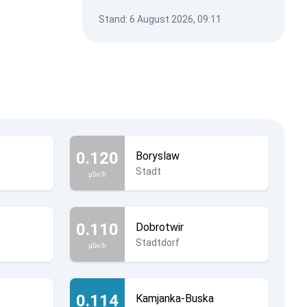
Stand: 6 August 2026, 09:11
0.120
Boryslaw
Stadt
µSv/h
0.110
Dobrotwir
Stadtdorf
µSv/h
0.114
Kamjanka-Buska