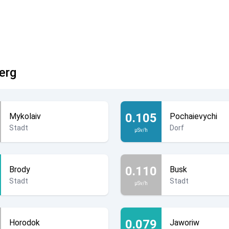
erg
0.105
Mykolaiv
Pochaievychi
Stadt
Dorf
µSv/h
0.110
Brody
Busk
Stadt
Stadt
µSv/h
0.079
Horodok
Jaworiw