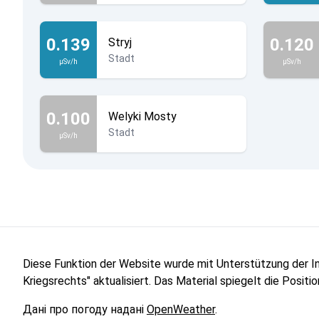
0.139
0.120
Stryj
Stadt
µSv/h
µSv/h
0.100
Welyki Mosty
Stadt
µSv/h
Diese Funktion der Website wurde mit Unterstützung der 
Kriegsrechts" aktualisiert. Das Material spiegelt die Posit
Дані про погоду надані
OpenWeather
.