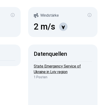
µSv/h)
619
85
Windstärke
273
1-0.2
10
1-0.3
2
m/s
11
1-0.5
16
1-2
6
2026, 09:08
ISW
Datenquellen
2026, 22:49
penStreetMap
State Emergency Service of
Ukraine in Lviv region
1 Posten