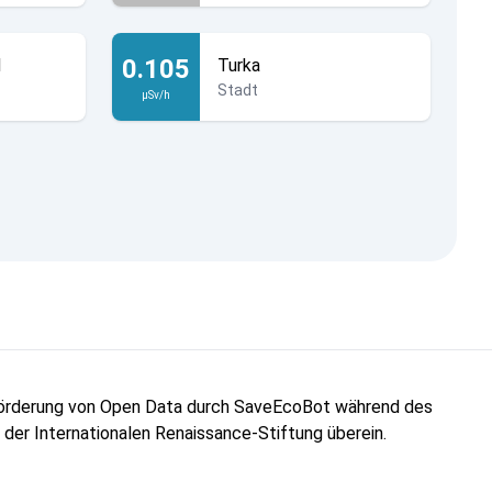
0.105
d
Turka
Stadt
µSv/h
"Förderung von Open Data durch SaveEcoBot während des
n der Internationalen Renaissance-Stiftung überein.