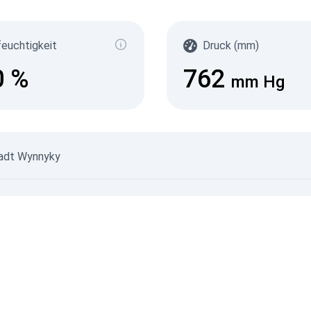
(
с/д
0-0.1
feuchtigkeit
Druck (mm)
0.10
0.20
0
%
762
0.30
mm Hg
0.50
2.1+
06.08.
Stadt Wynnyky
05.08.
©
Nicht verifizierte Daten
©
Datenquellen
© SaveEcoBot
© CARTO
© O