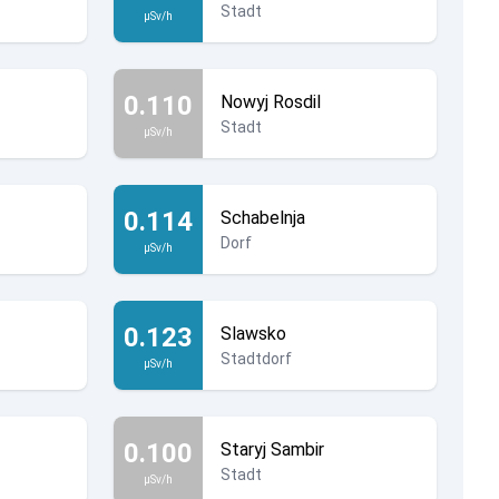
Stadt
µSv/h
0.110
Nowyj Rosdil
Stadt
µSv/h
0.114
Schabelnja
Dorf
µSv/h
0.123
Slawsko
Stadtdorf
µSv/h
0.100
Staryj Sambir
Stadt
µSv/h