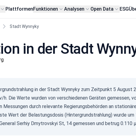
Plattformen
Funktionen
Analysen
Open Data
ESG
Übe
Stadt Wynnyky
tion in der Stadt Wynn
rg
ergrundstrahlung in der Stadt Wynnyky zum Zeitpunkt
5 August 
v/h. Die Werte wurden von verschiedenen Geräten gemessen, vo
n Messungen durch relevante Regierungsbehörden an stationä
ste Wert der Belastungsdosis (Hintergrundstrahlung) wurde u
General Serhiy Dmytrovskyi St, 14 gemessen und betrug 0.110 µS
Gam