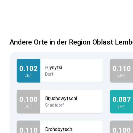
Andere Orte in der Region Oblast Lemb
0.102
0.110
Hlynytsi
Dorf
µSv/h
µSv/h
0.100
0.087
Brjuchowytschi
Stadtdorf
µSv/h
µSv/h
0.110
0.100
Drohobytsch