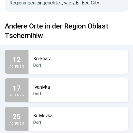
Regierungen eingerichtet, wie z.B.:
Eco City
.
Andere Orte in der Region Oblast
Tschernihiw
12
Krekhaiv
Dorf
AQI PM2.5
17
Ivanivka
Dorf
AQI PM2.5
25
Kulykivka
Dorf
AQI PM2.5