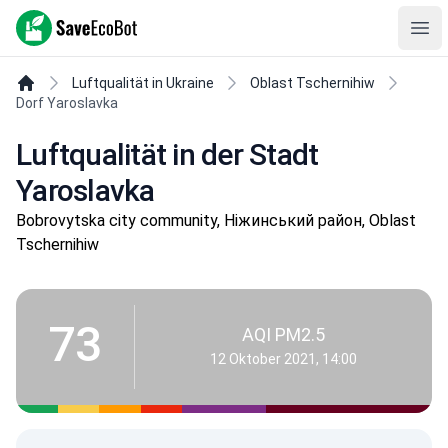
SaveEcoBot
Ope
Luftqualität in Ukraine
Oblast Tschernihiw
Dorf Yaroslavka
Luftqualität in der Stadt
Yaroslavka
Bobrovytska city community, Ніжинський район, Oblast
Tschernihiw
73
AQI PM2.5
12 Oktober 2021, 14:00