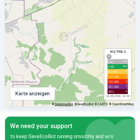
AQI PM2.5
101
с/д
241
0-50
7
51-100
0
101-150
0
151-200
1
201-300
0
301+
Karte anzeigen
09.08.2026, 04:00
©
Datenquellen
© SaveEcoBot
© CARTO
© OpenStreetMap
We need your support
to keep SaveEcoBot running smoothly and w/o