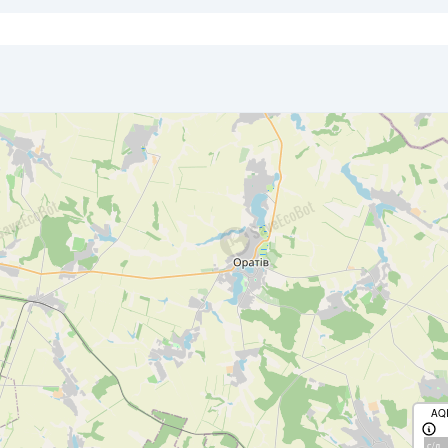
AQ
с/д