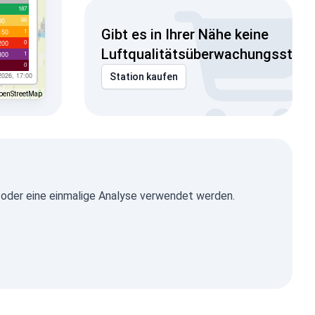
187
66
00
Gibt es in Ihrer Nähe keine
1
150
0
200
Luftqualitätsüberwachungsstati
1
300
0
2026, 17:00
Station kaufen
penStreetMap
 oder eine einmalige Analyse verwendet werden.