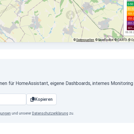
0-50
51-1
101-
151-
201-
301+
06.08.
©
Datenquellen
© SaveEcoBot
© CARTO
© O
en für HomeAssistant, eigene Dashboards, internes Monitoring
Kopieren
gungen
und unserer
Datenschutzerklärung
zu.