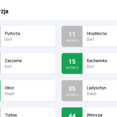
yzja
11
Pultivtsi
Hrushkivtsi
Dorf
Dorf
AQI PM2.5
15
Zaozerne
Kachanivka
Dorf
Dorf
AQI PM2.5
35
Illinzi
Ladyschyn
Stadt
Stadt
AQI PM2.5
44
Turbiw
Winnyzja