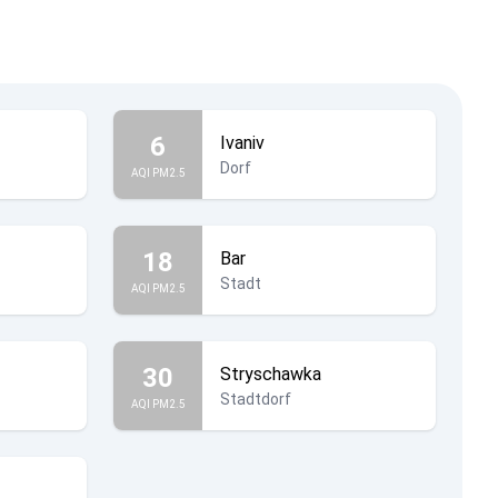
6
Ivaniv
Dorf
AQI PM2.5
18
Bar
Stadt
AQI PM2.5
30
Stryschawka
Stadtdorf
AQI PM2.5