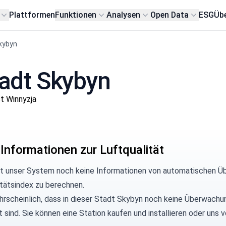
Plattformen
Funktionen
Analysen
Open Data
ESG
Übe
kybyn
Stadt Skybyn
t Winnyzja
 Informationen zur Luftqualität
at unser System noch keine Informationen von automatischen Ü
itätsindex zu berechnen.
hrscheinlich, dass in dieser Stadt Skybyn noch keine Überwachun
rt sind. Sie können eine Station kaufen und installieren oder u