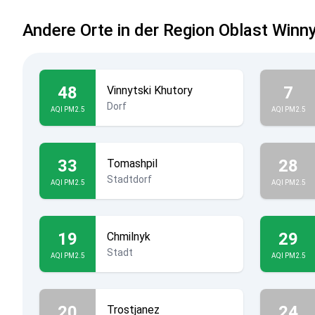
Andere Orte in der Region Oblast Winn
48
7
Vinnytski Khutory
Dorf
AQI PM2.5
AQI PM2.5
33
28
Tomashpil
Stadtdorf
AQI PM2.5
AQI PM2.5
19
29
Chmilnyk
Stadt
AQI PM2.5
AQI PM2.5
20
24
Trostjanez