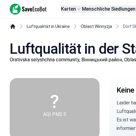
SaveEcoBot
Karten
Menschliche Siedlungen
Luftqualität in Ukraine
Oblast Winnyzja
Dorf S
Luftqualität in der 
Orativska selyshchna community, Вінницький район, Oblas
Keine
?
Leider h
Luftqual
AQI PM2.5
Es ist wa
informie