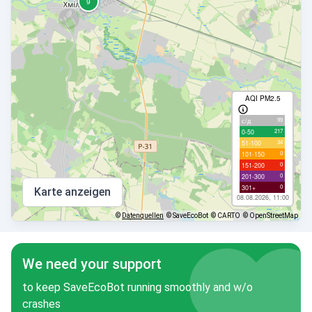
AQI PM2.5
99
с/д
217
0-50
34
51-100
0
101-150
0
151-200
0
201-300
0
301+
Karte anzeigen
08.08.2026, 11:00
©
Datenquellen
© SaveEcoBot
© CARTO
© OpenStreetMap
We need your support
to keep SaveEcoBot running smoothly and w/o
crashes