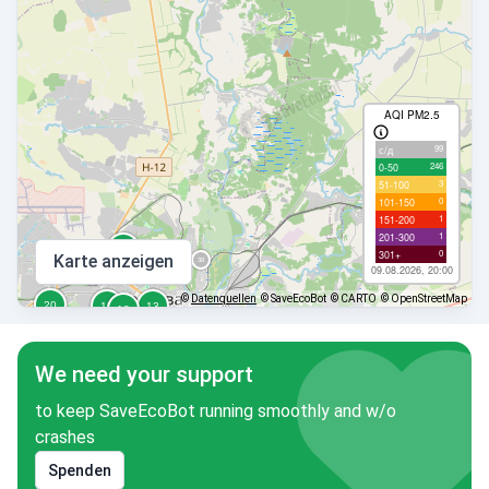
AQI PM2.5
99
с/д
246
0-50
3
51-100
0
101-150
1
151-200
1
201-300
0
301+
Karte anzeigen
09.08.2026, 20:00
©
Datenquellen
© SaveEcoBot
© CARTO
© OpenStreetMap
We need your support
to keep SaveEcoBot running smoothly and w/o
crashes
Spenden