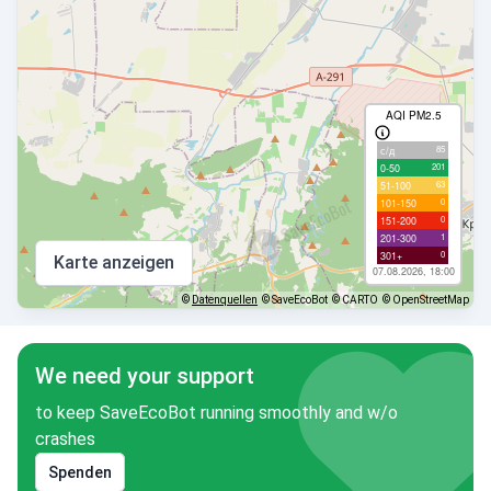
AQI PM2.5
85
с/д
201
0-50
63
51-100
0
101-150
0
151-200
1
201-300
0
301+
Karte anzeigen
07.08.2026, 18:00
©
Datenquellen
© SaveEcoBot
© CARTO
© OpenStreetMap
We need your support
to keep SaveEcoBot running smoothly and w/o
crashes
Spenden