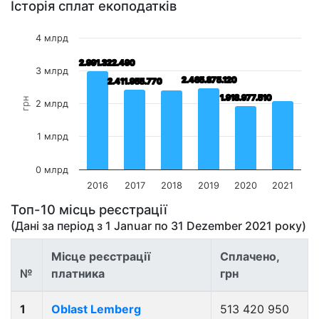
Історія сплат екоподатків
4 млрд
2.991.322.490
2.991.322.490
3 млрд
2.465.875.120
2.465.875.120
2.411.955.770
2.411.955.770
1.918.977.510
1.918.977.510
грн
2 млрд
1 млрд
0 млрд
2016
2017
2018
2019
2020
2021
Топ-10 місць реєстрації
(Дані за період з
1 Januar
по
31 Dezember 2021
року)
Місце реєстрації
Сплачено,
№
платника
грн
1
Oblast Lemberg
513 420 950