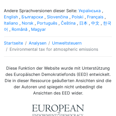
Andere Sprachversionen dieser Seite:
Українська
,
English
,
Български
,
Slovenčina
,
Polski
,
Français
,
Italiano
,
Norsk
,
Português
,
Čeština
,
日本
,
中文
,
한국
어
,
Română
,
Magyar
Startseite
Analysen
Umweltsteuern
Environmental tax for atmospheric emissions
Diese Funktion der Website wurde mit Unterstützung
des Europäischen Demokratiefonds (EED) entwickelt.
Die in dieser Ressource geäußerten Ansichten sind die
der Autoren und spiegeln nicht unbedingt die
Ansichten des EED wider.