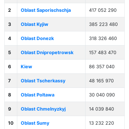
2
Oblast Saporischschja
417 052 290
3
Oblast Kyjiw
385 223 480
4
Oblast Donezk
318 326 460
5
Oblast Dnipropetrowsk
157 483 470
6
Kiew
86 357 040
7
Oblast Tscherkassy
48 165 970
8
Oblast Poltawa
30 040 090
9
Oblast Chmelnyzkyj
14 039 840
10
Oblast Sumy
13 232 220