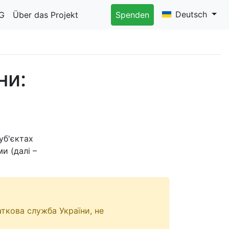
Deutsch
G
Über das Projekt
Spenden
ни:
уб'єктах
и (далі –
ткова служба України, не