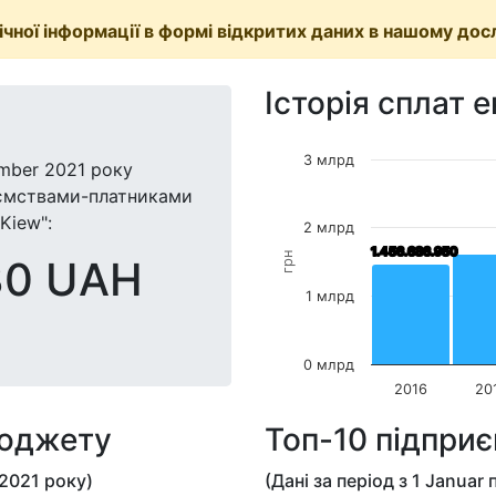
чної інформації в формі відкритих даних в нашому дос
Історія сплат 
3 млрд
mber 2021
року
иємствами-платниками
Kiew":
2 млрд
1.456.686.950
1.456.686.950
грн
30 UAH
1 млрд
0 млрд
2016
20
бюджету
Топ-10 підпри
 2021
року)
(Дані за період з
1 Januar