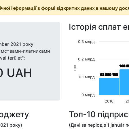
чної інформації в формі відкритих даних в нашому дос
Історія сплат 
0.3 млрд
mber 2021
року
иємствами-платниками
ai terület":
0.2 млрд
143 2
143 2
грн
0 UAH
93 880 180
93 880 180
0.1 млрд
0 млрд
2016
2
бюджету
Топ-10 підпри
2021
року)
(Дані за період з
1 január
п