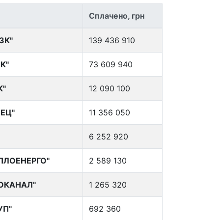
Сплачено, грн
ЗК"
139 436 910
К"
73 609 940
К"
12 090 100
ЕЦ"
11 356 050
6 252 920
ПЛОЕНЕРГО"
2 589 130
ОКАНАЛ"
1 265 320
УП"
692 360