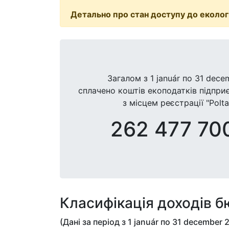
Детально про стан доступу до екологі
Загалом з
1 január
по
31 dece
сплачено коштів екоподатків підпр
з місцем реєстрації "Poltav
262 477 70
Класифікація доходів 
(Дані за період з
1 január
по
31 december 