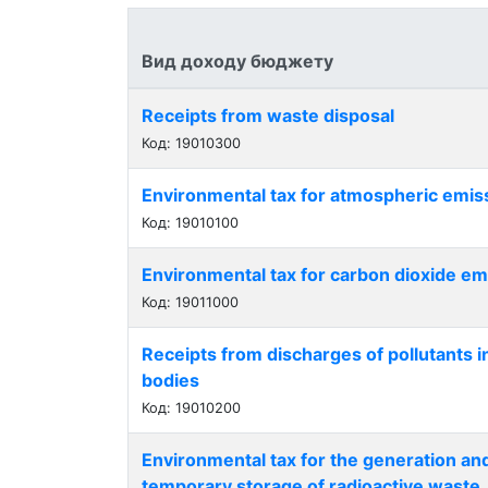
Вид доходу бюджету
Receipts from waste disposal
Код: 19010300
Environmental tax for atmospheric emis
Код: 19010100
Environmental tax for carbon dioxide em
Код: 19011000
Receipts from discharges of pollutants i
bodies
Код: 19010200
Environmental tax for the generation and
temporary storage of radioactive waste