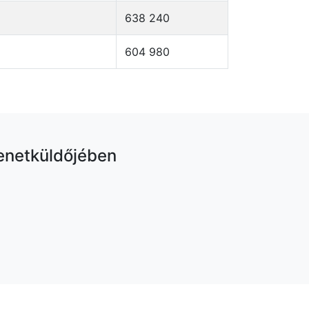
638 240
604 980
enetküldőjében