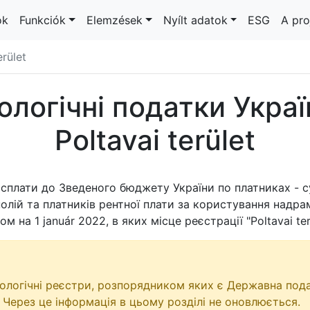
ok
Funkciók
Elemzések
Nyílt adatok
ESG
A pro
erület
ологічні податки Украї
Poltavai terület
сплати до Зведеного бюджету України по платниках - с
лій та платників рентної плати за користування надрам
ном на
1 január 2022
, в яких місце реєстрації "Poltavai ter
кологічні реєстри, розпорядником яких є Державна пода
 Через це інформація в цьому розділі не оновлюється.