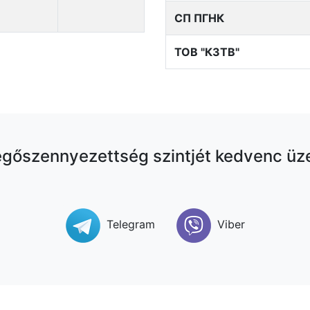
СП ПГНК
ТОВ "КЗТВ"
egőszennyezettség szintjét kedvenc üz
Telegram
Viber