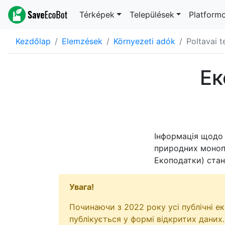
Térképek
Települések
Platform
Kezdőlap
Elemzések
Környezeti adók
Poltavai t
Ек
Інформація щодо 
природних монопо
Екоподатки) ста
Увага!
Починаючи з 2022 року усі публічні е
публікується у формі відкритих даних.