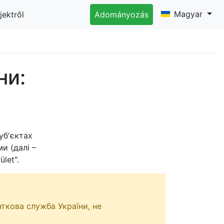
Magyar
jektről
Adományozás
ни:
уб'єктах
и (далі –
ület".
ткова служба України, не